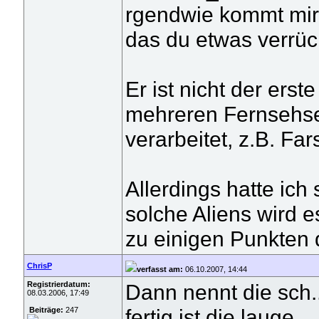
rgendwie kommt mir 
das du etwas verrückt
Er ist nicht der erst
mehreren Fernsehse
verarbeitet, z.B. F
Allerdings hatte ic
solche Aliens wird e
zu einigen Punkten 
ChrisP
verfasst am:
06.10.2007, 14:44
Registrierdatum:
Dann nennt die sch.
08.03.2006, 17:49
fertig ist die lauge.
Beiträge:
247