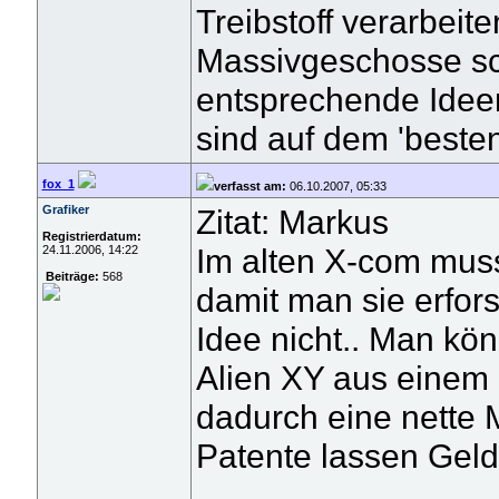
Treibstoff verarbeit
Massivgeschosse sc
entsprechende Ideen
sind auf dem 'beste
fox_1
verfasst am:
06.10.2007, 05:33
Grafiker
Zitat: Markus
Registrierdatum:
Im alten X-com muss
24.11.2006, 14:22
Beiträge:
568
damit man sie erfor
Idee nicht.. Man kö
Alien XY aus einem
dadurch eine nette 
Patente lassen Geld 