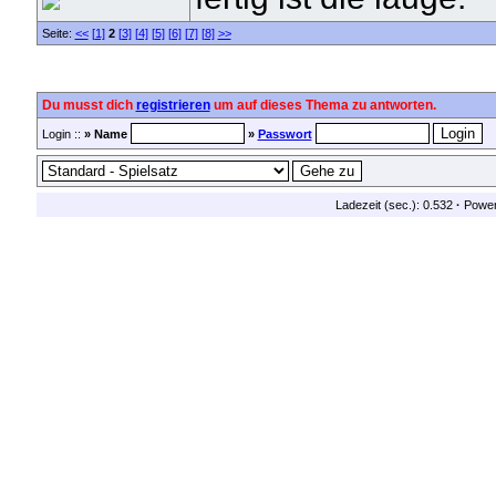
Seite:
<<
[1]
2
[3]
[4]
[5]
[6]
[7]
[8]
>>
Du musst dich
registrieren
um auf dieses Thema zu antworten.
Login ::
» Name
»
Passwort
Ladezeit (sec.): 0.532
·
Powe