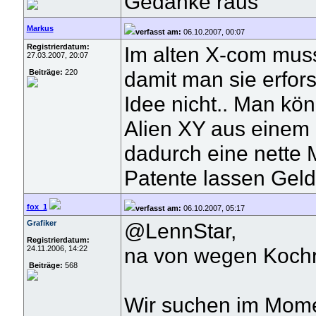
Gedanke raus
Markus
verfasst am:
06.10.2007, 00:07
Registrierdatum:
Im alten X-com muss
27.03.2007, 20:07
damit man sie erfor
Beiträge:
220
Idee nicht.. Man kö
Alien XY aus einem
dadurch eine nette 
Patente lassen Geld 
fox_1
verfasst am:
06.10.2007, 05:17
Grafiker
@LennStar,
Registrierdatum:
na von wegen Kochre
24.11.2006, 14:22
Beiträge:
568
Wir suchen im Momen