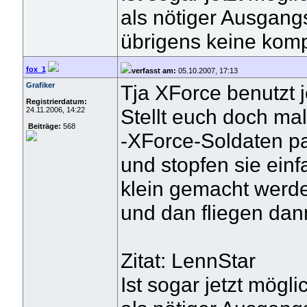
als nötiger Ausgang
übrigens keine kompl
fox_1
verfasst am:
05.10.2007, 17:13
Grafiker
Tja XForce benutzt je
Registrierdatum:
Stellt euch doch mal
24.11.2006, 14:22
Beiträge:
568
-XForce-Soldaten pa
und stopfen sie einf
klein gemacht werd
und dan fliegen da
Zitat: LennStar
Ist sogar jetzt mögli