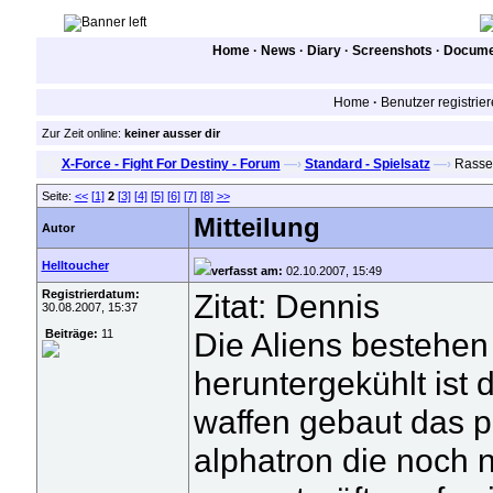
Home
·
News
·
Diary
·
Screenshots
·
Documen
Home
·
Benutzer registrie
Zur Zeit online:
keiner ausser dir
X-Force - Fight For Destiny - Forum
—›
Standard - Spielsatz
—›
Rassen
Seite:
<<
[1]
2
[3]
[4]
[5]
[6]
[7]
[8]
>>
Mitteilung
Autor
Helltoucher
verfasst am:
02.10.2007, 15:49
Registrierdatum:
Zitat: Dennis
30.08.2007, 15:37
Die Aliens bestehen
Beiträge:
11
heruntergekühlt ist 
waffen gebaut das p
alphatron die noch 