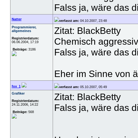
Falss ja, wäre das d
Natter
verfasst am:
04.10.2007, 23:48
Programmierer,
Zitat: BlackBetty
allgemeines
Chemisch aggressiv
Registrierdatum:
06.06.2004, 17:19
Falss ja, wäre das d
Beiträge:
3186
Eher im Sinne von ät
fox_1
verfasst am:
05.10.2007, 05:49
Grafiker
Zitat: BlackBetty
Registrierdatum:
Falss ja, wäre das d
24.11.2006, 14:22
Beiträge:
568