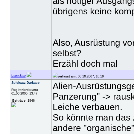
als nötiger Ausgang
übrigens keine kompl
Also, Ausrüstung von
selbst?
Erzähl doch mal
LennStar
verfasst am:
05.10.2007, 18:19
Spielsatz Darkage
Alien-Ausrüstungsg
Registrierdatum:
Panzerung" -> rausk
01.03.2005, 13:47
Beiträge:
1846
Leiche verbauen.
So könnte man das 
andere "organische