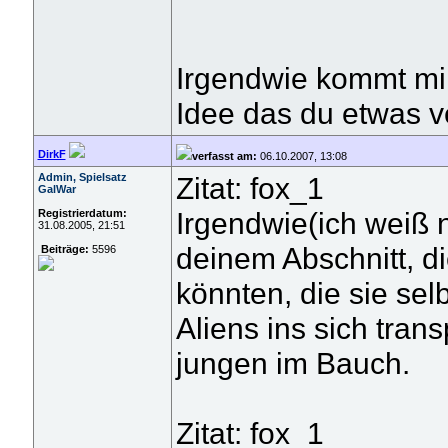
Irgendwie kommt mir
Idee das du etwas ver
DirkF
verfasst am:
06.10.2007, 13:08
Admin, Spielsatz
Zitat: fox_1
GalWar
Irgendwie(ich weiß 
Registrierdatum:
31.08.2005, 21:51
deinem Abschnitt, d
Beiträge:
5596
könnten, die sie sel
Aliens ins sich tran
jungen im Bauch.
Zitat: fox_1