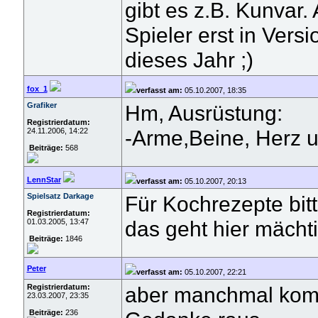
gibt es z.B. Kunvar.
Spieler erst in Versi
dieses Jahr ;)
fox_1
verfasst am:
05.10.2007, 18:35
Grafiker
Hm, Ausrüstung:
Registrierdatum:
-Arme,Beine, Herz u
24.11.2006, 14:22
Beiträge:
568
LennStar
verfasst am:
05.10.2007, 20:13
Spielsatz Darkage
Für Kochrezepte bi
Registrierdatum:
das geht hier mächt
01.03.2005, 13:47
Beiträge:
1846
Peter
verfasst am:
05.10.2007, 22:21
Registrierdatum:
aber manchmal kommt
23.03.2007, 23:35
Beiträge:
236