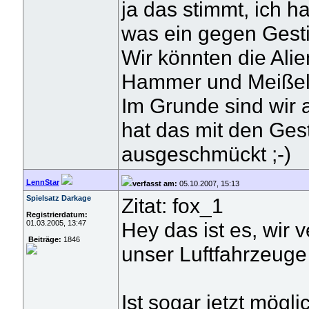
ja das stimmt, ich ha
was ein gegen Gest
Wir könnten die Alie
Hammer und Meißel a
Im Grunde sind wir 
hat das mit den Ges
ausgeschmückt ;-)
LennStar
verfasst am:
05.10.2007, 15:13
Spielsatz Darkage
Zitat: fox_1
Registrierdatum:
Hey das ist es, wir v
01.03.2005, 13:47
Beiträge:
1846
unser Luftfahrzeug
Ist sogar jetzt mögli