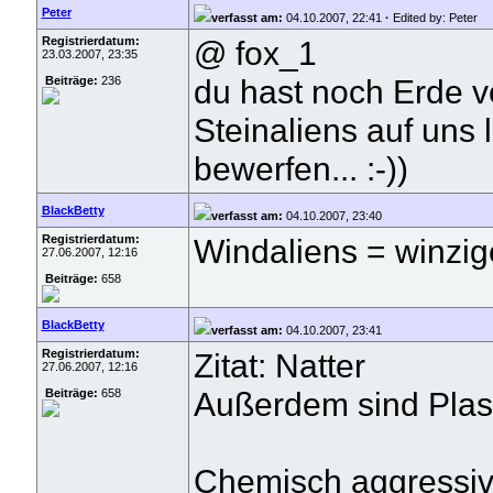
Peter
verfasst am:
04.10.2007, 22:41
·
Edited by: Peter
Registrierdatum:
@ fox_1
23.03.2007, 23:35
du hast noch Erde v
Beiträge:
236
Steinaliens auf uns 
bewerfen... :-))
BlackBetty
verfasst am:
04.10.2007, 23:40
Registrierdatum:
Windaliens = winzig
27.06.2007, 12:16
Beiträge:
658
BlackBetty
verfasst am:
04.10.2007, 23:41
Registrierdatum:
Zitat: Natter
27.06.2007, 12:16
Außerdem sind Plas
Beiträge:
658
Chemisch aggressiv