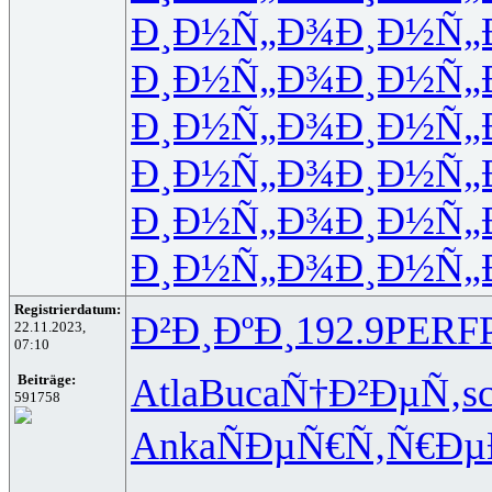
Ð¸Ð½Ñ„Ð¾
Ð¸Ð½Ñ„
Ð¸Ð½Ñ„Ð¾
Ð¸Ð½Ñ„
Ð¸Ð½Ñ„Ð¾
Ð¸Ð½Ñ„
Ð¸Ð½Ñ„Ð¾
Ð¸Ð½Ñ„
Ð¸Ð½Ñ„Ð¾
Ð¸Ð½Ñ„
Ð¸Ð½Ñ„Ð¾
Ð¸Ð½Ñ„
Registrierdatum:
Ð²Ð¸ÐºÐ¸
192.9
PERF
22.11.2023,
07:10
Atla
Buca
Ñ†Ð²ÐµÑ‚
s
Beiträge:
591758
Anka
ÑÐµÑ€Ñ‚
Ñ€Ðµ