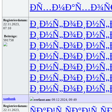
ÐÑ…Ð¼Ð°
Ñ…Ð¾Ñ
Registrierdatum:
Ð¸Ð½Ñ„Ð¾
Ð¸Ð½Ñ„
22.11.2023,
07:10
Ð¸Ð½Ñ„Ð¾
Ð¸Ð½Ñ„
Beiträge:
591758
Ð¸Ð½Ñ„Ð¾
Ð¸Ð½Ñ„
Ð¸Ð½Ñ„Ð¾
Ð¸Ð½Ñ„
Ð¸Ð½Ñ„Ð¾
Ð¸Ð½Ñ„
Ð¸Ð½Ñ„Ð¾
Ð¸Ð½Ñ„
Ð¸Ð½Ñ„Ð¾
Ð¸Ð½Ñ„
xanbank
verfasst am:
09.12.2024, 09:49
Registrierdatum:
ÑÐ°Ð¹Ñ‚
ÑÐ°Ð¹Ñ‚
Ñ
22.11.2023,