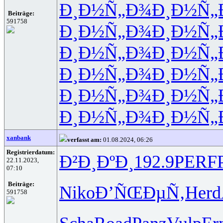
Ð¸Ð½Ñ„Ð¾
Ð¸Ð½Ñ„
Beiträge:
591758
Ð¸Ð½Ñ„Ð¾
Ð¸Ð½Ñ„
Ð¸Ð½Ñ„Ð¾
Ð¸Ð½Ñ„
Ð¸Ð½Ñ„Ð¾
Ð¸Ð½Ñ„
Ð¸Ð½Ñ„Ð¾
Ð¸Ð½Ñ„
Ð¸Ð½Ñ„Ð¾
Ð¸Ð½Ñ„
xanbank
verfasst am:
01.08.2024, 06:26
Registrierdatum:
Ð²Ð¸ÐºÐ¸
192.9
PERF
22.11.2023,
07:10
Beiträge:
Niko
Ð’ÑŒÐµÑ‚
Herd
591758