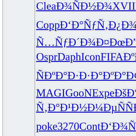
Clea
Ð¾ÑÐ½Ð¾
XVII
Copp
Ð‘Ð°ÑƒÑ‚
Ð¿Ð
Ñ…ÑƒÐ´Ð¾
Ð¤ÐœÐ
Ospr
Daph
Icon
FIFA
Ð
ÑÐºÐ°Ð·
Ð·Ð°ÐºÐ°
Ð
MAGI
GooN
Expe
ÐšÐ
Ñ‚Ð°Ð¹Ð½
Ð¼ÐµÑÑ
poke
3270
Cont
Ð‘Ð¾Ñ