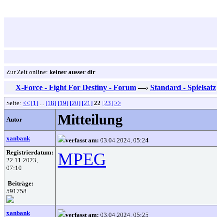
Zur Zeit online:
keiner ausser dir
X-Force - Fight For Destiny - Forum
—›
Standard - Spielsatz
Seite:
<<
[1]
...
[18]
[19]
[20]
[21]
22
[23]
>>
Mitteilung
Autor
xanbank
verfasst am:
03.04.2024, 05:24
Registrierdatum:
MPEG
22.11.2023,
07:10
Beiträge:
591758
xanbank
verfasst am:
03.04.2024, 05:25