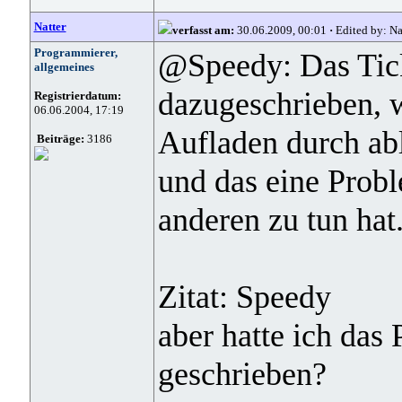
Natter
verfasst am:
30.06.2009, 00:01
·
Edited by: Na
Programmierer,
@Speedy: Das Ticke
allgemeines
dazugeschrieben, w
Registrierdatum:
06.06.2004, 17:19
Aufladen durch abl
Beiträge:
3186
und das eine Prob
anderen zu tun hat
Zitat: Speedy
aber hatte ich das
geschrieben?