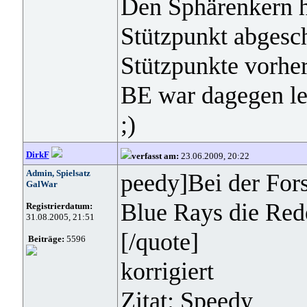
Den Sphärenkern h
Stützpunkt abgesc
Stützpunkte vorhe
BE war dagegen lei
;)
DirkF
verfasst am:
23.06.2009, 20:22
Admin, Spielsatz
peedy]Bei der For
GalWar
Blue Rays die Red
Registrierdatum:
31.08.2005, 21:51
[/quote]
Beiträge:
5596
korrigiert
Zitat: Speedy