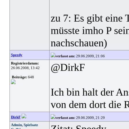
zu 7: Es gibt eine 
müsste imho P sein
nachschauen)
Speedy
verfasst am:
29.06.2009, 21:06
Registrierdatum:
@DirkF
26.06.2008, 13:42
Beiträge:
648
Ich bin halt der A
von dem dort die R
DirkF
verfasst am:
29.06.2009, 21:29
Admin, Spielsatz
Zitat: Speedy