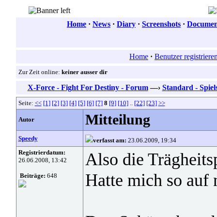
Home
·
News
·
Diary
·
Screenshots
·
Document
Home
·
Benutzer registriere
Zur Zeit online:
keiner ausser dir
X-Force - Fight For Destiny - Forum
—›
Standard - Spiel
Seite:
<<
[1]
[2]
[3]
[4]
[5]
[6]
[7]
8
[9]
[10]
..
[22]
[23]
>>
Mitteilung
Autor
Speedy
verfasst am:
23.06.2009, 19:34
Registrierdatum:
Also die Trägheitsp
26.06.2008, 13:42
Hatte mich so auf 
Beiträge:
648