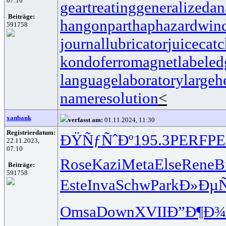
07:10
geartreating
generalizedan
Beiträge:
hangonpart
haphazardwin
591758
journallubricator
juicecatc
kondoferromagnet
labeled
languagelaboratory
largeh
nameresolution
<
xanbank
verfasst am:
01.11.2024, 11:30
Registrierdatum:
ÐŸÑƒÑˆÐº
195.3
PERF
PE
22.11.2023,
07:10
Rose
Kazi
Meta
Else
Rene
B
Beiträge:
591758
Este
Inva
Schw
Park
Ð»Ðµ
Omsa
Down
XVII
Ð”Ð¶Ð¾