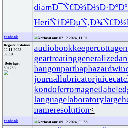
diam
Ð¯Ñ€Ð¾Ð¼
Ð·Ð°Ðº
Heri
Ñ†Ð²ÐµÑ‚
Ð¾Ñ€Ð½
xanbank
verfasst am:
02.12.2024, 11:01
Registrierdatum:
audiobookkeeper
cottagen
22.11.2023,
07:10
geartreating
generalizedan
Beiträge:
hangonpart
haphazardwin
591758
journallubricator
juicecatc
kondoferromagnet
labeled
languagelaboratory
largeh
nameresolution
<
xanbank
verfasst am:
09.12.2024, 09:56