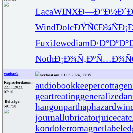
Laca
WINX
Ð—Ð°Ð½Ð´
Ð
Wind
Dolc
ÐŸÑ€Ð¾Ñ
Ð¡Ð
Fuxi
Jewe
diam
Ð·Ð°ÐºÐ°
Noth
Ð¡Ð¾Ñ‚Ðº
Ñ…Ð¾Ñ
xanbank
verfasst am:
01.06.2024, 08:35
Registrierdatum:
audiobookkeeper
cottagen
22.11.2023,
07:10
geartreating
generalizedan
Beiträge:
hangonpart
haphazardwin
591758
journallubricator
juicecatc
kondoferromagnet
labeled