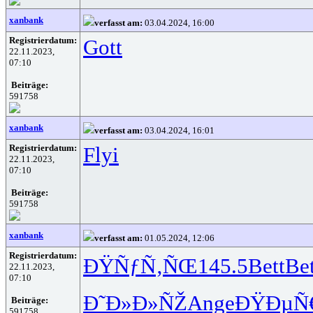
xanbank
verfasst am:
03.04.2024, 16:00
Registrierdatum:
Gott
22.11.2023,
07:10
Beiträge:
591758
xanbank
verfasst am:
03.04.2024, 16:01
Registrierdatum:
Flyi
22.11.2023,
07:10
Beiträge:
591758
xanbank
verfasst am:
01.05.2024, 12:06
Registrierdatum:
ÐŸÑƒÑ‚ÑŒ
145.5
Bett
Bet
22.11.2023,
07:10
Ð˜Ð»Ð»ÑŽ
Ange
ÐŸÐµÑ
Beiträge:
591758