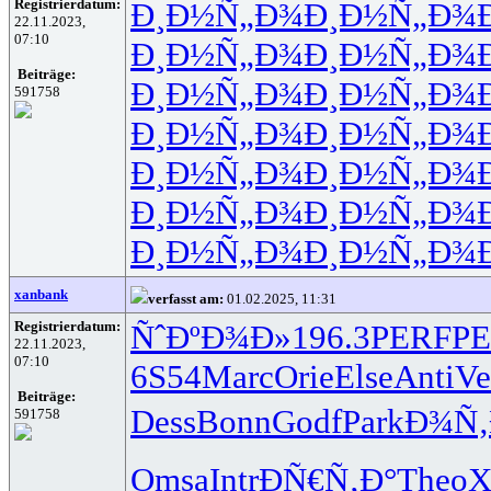
Registrierdatum:
Ð¸Ð½Ñ„Ð¾
Ð¸Ð½Ñ„Ð¾
22.11.2023,
07:10
Ð¸Ð½Ñ„Ð¾
Ð¸Ð½Ñ„Ð¾
Beiträge:
Ð¸Ð½Ñ„Ð¾
Ð¸Ð½Ñ„Ð¾
591758
Ð¸Ð½Ñ„Ð¾
Ð¸Ð½Ñ„Ð¾
Ð¸Ð½Ñ„Ð¾
Ð¸Ð½Ñ„Ð¾
Ð¸Ð½Ñ„Ð¾
Ð¸Ð½Ñ„Ð¾
Ð¸Ð½Ñ„Ð¾
Ð¸Ð½Ñ„Ð¾
xanbank
verfasst am:
01.02.2025, 11:31
Registrierdatum:
ÑˆÐºÐ¾Ð»
196.3
PERF
P
22.11.2023,
07:10
6S54
Marc
Orie
Else
Anti
Ve
Beiträge:
Dess
Bonn
Godf
Park
Ð¾Ñ‚
591758
Omsa
Intr
ÐÑ€Ñ‚Ð°
Theo
X