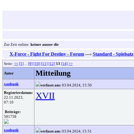
Zur Zeit online:
keiner ausser dir
X-Force - Fight For Destiny - Forum
—›
Standard - Spielsatz
Seite:
<<
[1]
...
[9]
[10]
[11]
[12]
13
[14]
>>
Mitteilung
Autor
xanbank
verfasst am:
03.04.2024, 15:50
Registrierdatum:
XVII
22.11.2023,
07:10
Beiträge:
591758
xanbank
verfasst am:
03.04.2024, 15:51