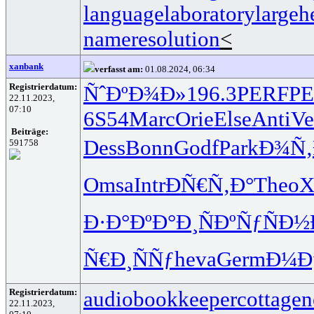
languagelaboratory
largeh
nameresolution
<
xanbank
verfasst am:
01.08.2024, 06:34
Registrierdatum:
ÑˆÐºÐ¾Ð»
196.3
PERF
P
22.11.2023,
07:10
6S54
Marc
Orie
Else
Anti
Ve
Beiträge:
Dess
Bonn
Godf
Park
Ð¾Ñ‚
591758
Omsa
Intr
ÐÑ€Ñ‚Ð°
Theo
X
Ð·Ð°ÐºÐ°
Ð¸ÑÐºÑƒ
ÑÐ½
Ñ€Ð¸ÑÑƒ
heva
Germ
Ð¼Ðµ
Registrierdatum:
audiobookkeeper
cottagen
22.11.2023,