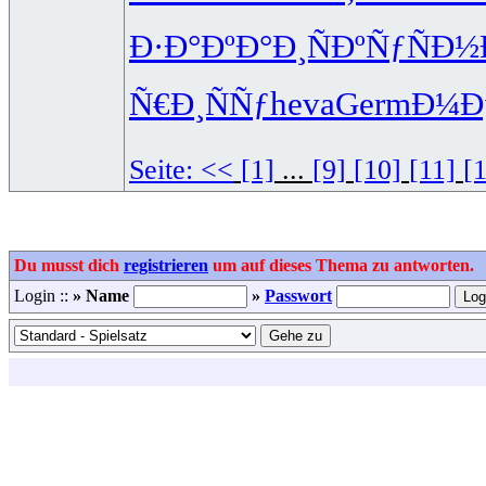
Ð·Ð°ÐºÐ°
Ð¸ÑÐºÑƒ
ÑÐ½
Ñ€Ð¸ÑÑƒ
heva
Germ
Ð¼Ðµ
Seite:
<<
[1]
...
[9]
[10]
[11]
[
Du musst dich
registrieren
um auf dieses Thema zu antworten.
Login ::
» Name
»
Passwort