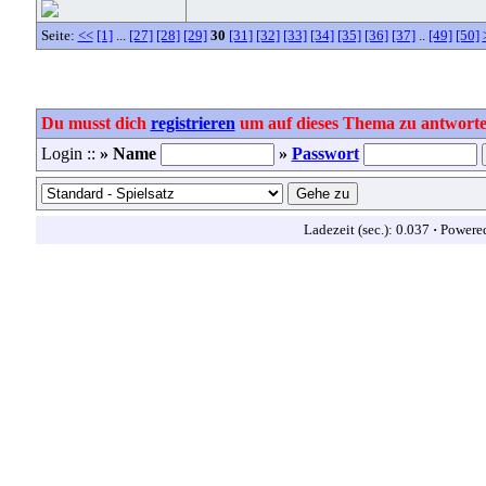
Seite:
<<
[1]
...
[27]
[28]
[29]
30
[31]
[32]
[33]
[34]
[35]
[36]
[37]
..
[49]
[50]
Du musst dich
registrieren
um auf dieses Thema zu antworte
Login ::
» Name
»
Passwort
Ladezeit (sec.): 0.037
·
Powere