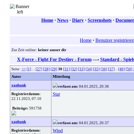
Home
·
News
·
Diary
·
Screenshots
·
Document
Home
·
Benutzer registriere
Zur Zeit online:
keiner ausser dir
X-Force - Fight For Destiny - Forum
—›
Standard - Spiel
Seite:
<<
[1]
...
[27]
[28]
[29]
30
[31]
[32]
[33]
[34]
[35]
[36]
[37]
..
[49]
[50]
Autor
Mitteilung
xanbank
verfasst am:
04.01.2025, 20:36
Registrierdatum:
Star
22.11.2023, 07:10
Beiträge:
591758
xanbank
verfasst am:
04.01.2025, 20:37
Registrierdatum:
Wind