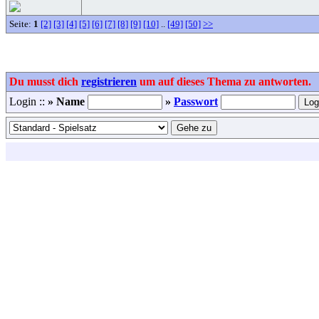
Seite:
1
[2]
[3]
[4]
[5]
[6]
[7]
[8]
[9]
[10]
..
[49]
[50]
>>
Du musst dich
registrieren
um auf dieses Thema zu antworten.
Login ::
» Name
»
Passwort