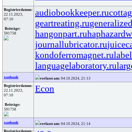
Registrierdatum:
audiobookkeeper.ru
cottag
22.11.2023,
07:10
geartreating.ru
generalized
Beiträge:
hangonpart.ru
haphazardw
591758
journallubricator.ru
juicec
kondoferromagnet.ru
labe
languagelaboratory.ru
larg
xanbank
verfasst am:
04.10.2024, 21:13
Registrierdatum:
Econ
22.11.2023,
07:10
Beiträge:
591758
xanbank
verfasst am:
04.10.2024, 21:14
Registrierdatum: