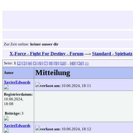
Zur Zeit online:
keiner ausser dir
X-Force - Fight For Destiny - Forum
—›
Standard - Spielsatz
Seite:
1
[2]
[3]
[4]
[5]
[6]
[7]
[8]
[9]
[10]
..
[49]
[50]
>>
Mitteilung
Autor
XavierEdwards
verfasst am:
10.06.2024, 18:11
Registrierdatum:
10.06.2024,
18:08
Beiträge:
3
XavierEdwards
verfasst am:
10.06.2024, 18:12