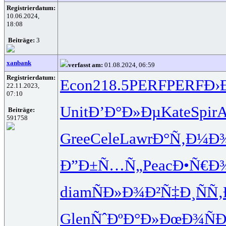
Registrierdatum:
10.06.2024,
18:08
Beiträge:
3
xanbank
verfasst am:
01.08.2024, 06:59
Registrierdatum:
Econ
218.5
PERF
PERF
Ð›
22.11.2023,
07:10
Unit
Ð’Ð°Ð»Ðµ
Kate
Spir
A
Beiträge:
591758
Gree
Cele
Lawr
Ð°Ñ‚Ð¼Ð
Ð”Ð±Ñ…Ñ„
Peac
Ð•Ñ€Ð
diam
ÑÐ»Ð¾Ð²
Ñ‡Ð¸ÑÑ‚
Glen
ÑˆÐºÐ°Ð»
ÐœÐ¾ÑÐ