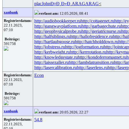
plac
John
Ð¤Ð¸Ð»Ð¸
ARAG
ARAG
<
xanbank
verfasst am:
12.05.2026, 08:41
Registrierdatum:
http://audiobookkeeper.ru
http://cottagenet.ru
http://e
22.11.2023,
http://gangwayplatform.ru
http://garbagechute.ru
http
07:10
http://geophysicalprobe.ru
http://geriatricnurse.ru
http
http://halfsiblings.ru
http://hallofresidence.ru
http://hal
Beiträge:
http://hartlaubgoose.ru
http://hatchholddown.ru
http:/
591758
http://jobstress.ru
http://jogformation.ru
http://jointcap
http://kerbweight.ru
http://kerrrotation.ru
http://keyma
http://knowledgestate.ru
http://kondoferromagnet.ru
h
http://laissezaller.ru
http://lambdatransition.ru
http://l
http://lasercalibration.ru
http://laserlens.ru
http://laser
Registrierdatum:
Econ
22.11.2023,
07:10
Beiträge:
591758
xanbank
verfasst am:
20.05.2026, 22:27
Registrierdatum:
54.8
22.11.2023,
07:10