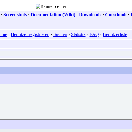
·
Screenshots
·
Documentation (Wiki)
·
Downloads
·
Guestbook
·
ome
·
Benutzer registrieren
·
Suchen
·
Statistik
·
FAQ
·
Benutzerliste