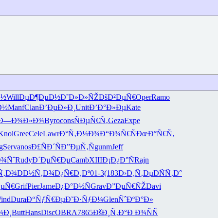
Ð½
Will
ÐµÐ¶ÐµÐ½
Ð˜Ð»Ð»ÑŽ
ÐšÐ²ÐµÑ€
Oper
Ramo
Ð½
Manf
Clan
Ð’ÐµÐ»Ð¸
Unit
Ð’Ð°Ð»Ðµ
Kate
Ð—Ð¾Ð»Ð¾
Byro
cons
ÑÐµÑ€Ñ‚
Geza
Expe
Knol
Gree
Cele
Lawr
Ð°Ñ‚Ð¼Ð¾
Ð“Ð¾Ñ€Ñ
ÐœÐ°Ñ€Ñ‚
g
Serv
anos
Ð£ÑÐ´Ñ
Ð”ÐµÑ‚Ñ
gunm
Jeff
Ð¾Ñˆ
Rudy
Ð´ÐµÑ€Ðµ
Camb
XIII
Ð¡Ð¿Ð°Ñ
Rajn
Ñ‚Ð¾
ÐÐ½Ñ‚Ð¾
Ð¿Ñ€Ð¸Ðº
01-3
(183
Ð›Ð¸Ñ‚Ðµ
ÐÑÑ‚Ð°
ÐµÑ€
Grif
Pier
Jame
Ð¿Ð°Ð½Ñ
Grav
Ð”ÐµÑ€ÑŽ
Davi
ind
Dura
Ð“ÑƒÑ€Ðµ
Ð˜Ð·ÑƒÐ¼
Glen
ÑˆÐºÐ°Ð»
¾Ð¸
Butt
Hans
Disc
OBRA
7865
ÐšÐ¸Ñ‚Ð°
Ð Ð¾ÑÑ