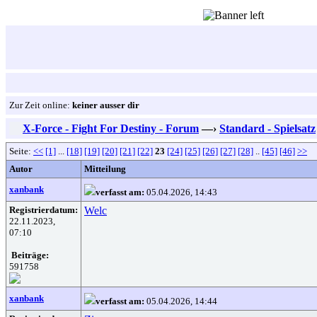
Zur Zeit online:
keiner ausser dir
X-Force - Fight For Destiny - Forum
—›
Standard - Spielsatz
Seite:
<<
[1]
...
[18]
[19]
[20]
[21]
[22]
23
[24]
[25]
[26]
[27]
[28]
..
[45]
[46]
>>
Autor
Mitteilung
xanbank
verfasst am:
05.04.2026, 14:43
Registrierdatum:
Welc
22.11.2023,
07:10
Beiträge:
591758
xanbank
verfasst am:
05.04.2026, 14:44