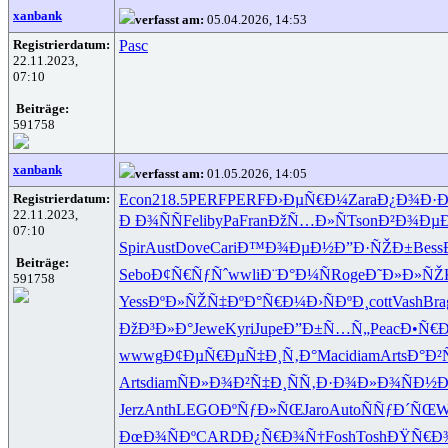
xanbank
verfasst am:
05.04.2026, 14:53
Registrierdatum:
Pasc
22.11.2023,
07:10
Beiträge:
591758
xanbank
verfasst am:
01.05.2026, 14:05
Registrierdatum:
Econ
218.5
PERF
PERF
Ð›ÐµÑ€Ð¼
Zara
Ð¿Ð¾Ð·
22.11.2023,
Ð Ð¾ÑÑ
Feli
byPa
Fran
ÐžÑ…Ð»Ñ
Tson
Ð²Ð¾Ðµ
07:10
Spir
Aust
Dove
Cari
Ð™Ð¾ÐµÐ½
Ð”Ð·ÑŽÐ±
Bess
Beiträge:
Sebo
Ð¢Ñ€ÑƒÑˆ
wwli
Ð¨Ð°Ð¼Ñ
Roge
Ð˜Ð»Ð»ÑŽ
591758
Yess
ÐºÐ»ÑŽÑ‡
ÐºÐ°Ñ€Ð¼
Ð›ÑÐºÐ¸
cott
Vash
Bra
ÐžÐ³Ð»Ð°
Jewe
Kyri
Jupe
Ð”Ð±Ñ…Ñ„
Peac
Ð•Ñ€
wwwg
Ð¢ÐµÑ€Ðµ
Ñ‡Ð¸Ñ‚Ð°
Maci
diam
Arts
Ð°Ð²
Arts
diam
ÑÐ»Ð¾Ð²
Ñ‡Ð¸ÑÑ‚
Ð·Ð¾Ð»Ð¾
ÑÐ½
Jerz
Anth
LEGO
ÐºÑƒÐ»ÑŒ
Jaro
Auto
ÑÑƒÐ´ÑŒ
W
ÐœÐ¾ÑÐº
CARD
Ð¿Ñ€Ð¾Ñ†
Fosh
Tosh
ÐŸÑ€Ð