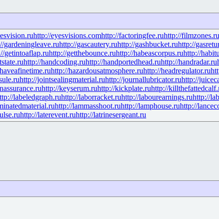
yesvision.ru
http://eyesvisions.com
http://factoringfee.ru
http://filmzones.r
://gardeningleave.ru
http://gascautery.ru
http://gashbucket.ru
http://gasretu
://getintoaflap.ru
http://getthebounce.ru
http://habeascorpus.ru
http://habit
tstate.ru
http://handcoding.ru
http://handportedhead.ru
http://handradar.ru
/haveafinetime.ru
http://hazardousatmosphere.ru
http://headregulator.ru
ht
sule.ru
http://jointsealingmaterial.ru
http://journallubricator.ru
http://juicec
nassurance.ru
http://keyserum.ru
http://kickplate.ru
http://killthefattedcalf.
ttp://labeledgraph.ru
http://laborracket.ru
http://labourearnings.ru
http://la
aminatedmaterial.ru
http://lammasshoot.ru
http://lamphouse.ru
http://lancec
pulse.ru
http://laterevent.ru
http://latrinesergeant.ru