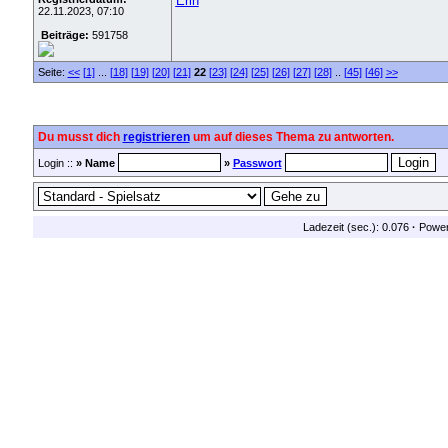
Erin
22.11.2023, 07:10
Beiträge:
591758
Seite:
<<
[1]
...
[18]
[19]
[20]
[21]
22
[23]
[24]
[25]
[26]
[27]
[28]
..
[45]
[46]
>>
Du musst dich
registrieren
um auf dieses Thema zu antworten.
Login ::
» Name
»
Passwort
Ladezeit (sec.): 0.076
·
Powe