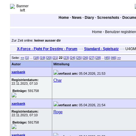
Home
·
News
·
Diary
·
Screenshots
·
Documen
Home
·
Benutzer registrie
Zur Zeit online:
keiner ausser dir
X-Force - Fight For Destiny - Forum
—›
Standard - Spielsatz
—›
U4GM: 
Seite:
<<
[1]
...
[18]
[19]
[20]
[21]
22
[23]
[24]
[25]
[26]
[27]
[28]
..
[45]
[46]
>>
Autor
Mitteilung
xanbank
verfasst am:
05.04.2026, 21:53
Registrierdatum:
Char
22.11.2023, 07:10
Beiträge:
591758
xanbank
verfasst am:
05.04.2026, 21:54
Registrierdatum:
Roge
22.11.2023, 07:10
Beiträge:
591758
xanbank