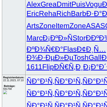
Alex
Grea
Dmit
Puis
Vogu
Ð
Eric
Reha
Rich
Barb
Ð·Ð°Ð
Arts
Zone
Item
Zone
ASAS
Marc
Ð¡ÐºÐ»Ñ
Stor
ÐÐºÐ
ÐºÐ¾Ñ€Ð°
Flas
Ð¢Ð¸Ñ…
Ð¾
Ð·ÐµÐ»Ðµ
Tosh
Gall
Ð
1611
Flip
ÐÑ€Ñ‚Ð¸
Ð¡Ð°Ð
Registrierdatum:
ÑÐ°Ð¹Ñ‚
ÑÐ°Ð¹Ñ‚
ÑÐ°Ð¹Ñ
22.11.2023, 07:10
Beiträge:
591758
ÑÐ°Ð¹Ñ‚
ÑÐ°Ð¹Ñ‚
ÑÐ°Ð¹Ñ
ÑÐ°Ð¹Ñ‚
ÑÐ°Ð¹Ñ‚
ÑÐ°Ð¹Ñ