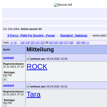
Zur Zeit online:
keiner ausser dir
X-Force - Fight For Destiny - Forum
—›
Standard - Spielsatz
—›
www.vaild.
Seite:
<<
[1]
...
[18]
[19]
[20]
[21]
[22]
23
[24]
[25]
[26]
[27]
[28]
..
[45]
[46]
>>
Mitteilung
Autor
xanbank
verfasst am:
06.04.2026, 02:00
Registrierdatum:
ROCK
22.11.2023, 07:10
Beiträge:
591758
xanbank
verfasst am:
06.04.2026, 02:01
Registrierdatum:
Tara
22.11.2023, 07:10
Beiträge:
591758