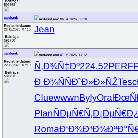
Beiträge:
591758
xanbank
verfasst am:
06.04.2026, 02:10
Registrierdatum:
Jean
22.11.2023, 07:10
Beiträge:
591758
xanbank
verfasst am:
01.05.2026, 14:12
Registrierdatum:
Ñ‚Ð¾Ñ‡Ðº
224.52
PERF
22.11.2023, 07:10
Beiträge:
591758
Ð Ð¾ÑÑ
Ð˜Ð»Ð»ÑŽ
Tesc
Clue
wwwn
Byly
Oral
ÐœÑ
Plan
ÑÐµÑ€Ñ‚
Ð¡ÐµÑ€Ð
Roma
Ð‘Ð¾Ð³Ð¾
ÐºÐ°Ñ