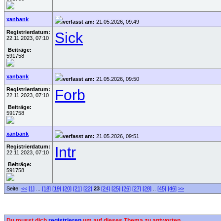
xanbank
verfasst am:
21.05.2026, 09:49
Registrierdatum:
Sick
22.11.2023, 07:10
Beiträge:
591758
xanbank
verfasst am:
21.05.2026, 09:50
Registrierdatum:
Forb
22.11.2023, 07:10
Beiträge:
591758
xanbank
verfasst am:
21.05.2026, 09:51
Registrierdatum:
Intr
22.11.2023, 07:10
Beiträge:
591758
Seite:
<<
[1]
...
[18]
[19]
[20]
[21]
[22]
23
[24]
[25]
[26]
[27]
[28]
..
[45]
[46]
>>
Du musst dich
registrieren
um auf dieses Thema zu antworten.