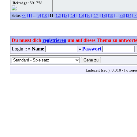
Beiträge:
591758
Seite:
<<
[1]
...
[9]
[10]
11
[12]
[13]
[14]
[15]
[16]
[17]
[18]
[19]
..
[33]
[34]
>
Du musst dich
registrieren
um auf dieses Thema zu antworte
Login ::
» Name
»
Passwort
Ladezeit (sec.): 0.010
·
Powere