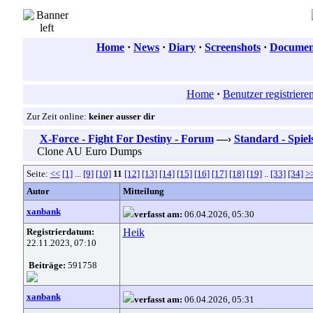
Home
·
News
·
Diary
·
Screenshots
·
Document
Home
·
Benutzer registriere
Zur Zeit online:
keiner ausser dir
X-Force - Fight For Destiny - Forum
—›
Standard - Spiel
Clone AU Euro Dumps
Seite:
<<
[1]
...
[9]
[10]
11
[12]
[13]
[14]
[15]
[16]
[17]
[18]
[19]
..
[33]
[34]
>
Autor
Mitteilung
xanbank
verfasst am:
06.04.2026, 05:30
Registrierdatum:
Heik
22.11.2023, 07:10
Beiträge:
591758
xanbank
verfasst am:
06.04.2026, 05:31