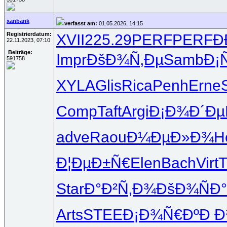
xanbank
verfasst am:
01.05.2026, 14:15
Registrierdatum:
XVII
225.29
PERF
PERF
Ð
22.11.2023, 07:10
Beiträge:
Impr
ÐšÐ¾Ñ‚Ðµ
Samb
Ð¡
591758
XYLA
Glis
Rica
Penh
Erne
Comp
Taft
Argi
Ð¡Ð¾Ð´Ðµ
adve
Raou
Ð¼ÐµÐ»Ð¾
H
Ð¦ÐµÐ±Ñ€
Elen
Bach
Virt
Star
Ð°Ð²Ñ‚Ð¾
ÐšÐ¾ÑÐ°
Arts
STEE
Ð¡Ð¾Ñ€Ðº
Ð Ð