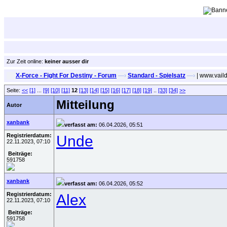
Zur Zeit online:
keiner ausser dir
X-Force - Fight For Destiny - Forum
—›
Standard - Spielsatz
—›
| www.vail
Seite:
<<
[1]
...
[9]
[10]
[11]
12
[13]
[14]
[15]
[16]
[17]
[18]
[19]
..
[33]
[34]
>>
Mitteilung
Autor
xanbank
verfasst am:
06.04.2026, 05:51
Registrierdatum:
Unde
22.11.2023, 07:10
Beiträge:
591758
xanbank
verfasst am:
06.04.2026, 05:52
Registrierdatum:
Alex
22.11.2023, 07:10
Beiträge:
591758