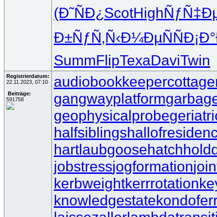
(Ð˜ÑÐ¿
Scot
High
ÑƒÑ‡Ð
Ð±ÑƒÑ‚Ñ‹
Ð¼ÐµÑÑ
Ð¡Ð
Summ
Flip
Texa
Davi
Twin
Registrierdatum:
audiobookkeeper
cottage
22.11.2023, 07:10
gangwayplatform
garbag
Beiträge:
591758
geophysicalprobe
geriatr
halfsiblings
hallofresiden
hartlaubgoose
hatchhold
jobstress
jogformation
joi
kerbweight
kerrrotation
ke
knowledgestate
kondofer