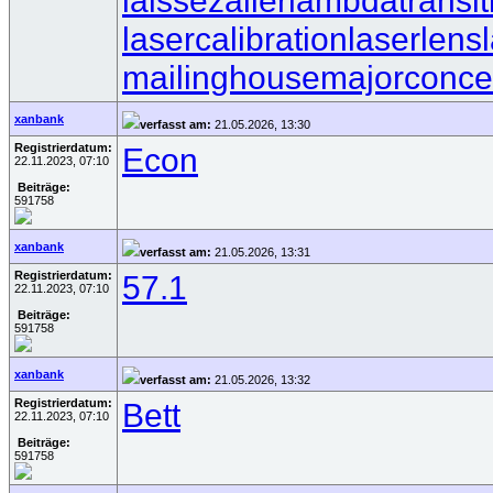
laissezaller
lambdatransit
lasercalibration
laserlens
mailinghouse
majorconce
xanbank
verfasst am:
21.05.2026, 13:30
Registrierdatum:
Econ
22.11.2023, 07:10
Beiträge:
591758
xanbank
verfasst am:
21.05.2026, 13:31
Registrierdatum:
57.1
22.11.2023, 07:10
Beiträge:
591758
xanbank
verfasst am:
21.05.2026, 13:32
Registrierdatum:
Bett
22.11.2023, 07:10
Beiträge:
591758