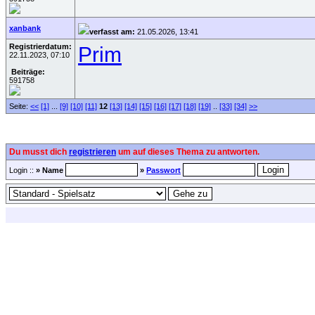
xanbank
verfasst am:
21.05.2026, 13:41
Registrierdatum:
Prim
22.11.2023, 07:10
Beiträge:
591758
Seite:
<<
[1]
...
[9]
[10]
[11]
12
[13]
[14]
[15]
[16]
[17]
[18]
[19]
..
[33]
[34]
>>
Du musst dich
registrieren
um auf dieses Thema zu antworten.
Login ::
» Name
»
Passwort