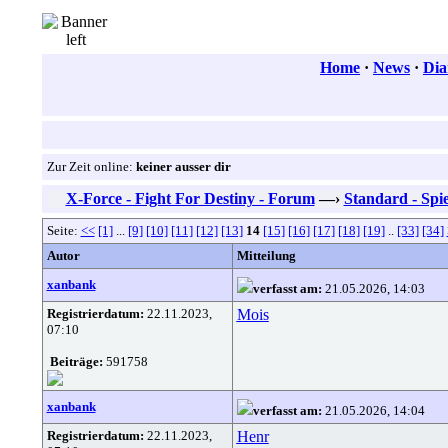
Home
·
News
·
Dia
Zur Zeit online:
keiner ausser dir
X-Force - Fight For Destiny - Forum
—›
Standard - Spie
Seite:
<<
[1]
...
[9]
[10]
[11]
[12]
[13]
14
[15]
[16]
[17]
[18]
[19]
..
[33]
[34]
Autor
Mitteilung
xanbank
verfasst am:
21.05.2026, 14:03
Registrierdatum:
22.11.2023,
Mois
07:10
Beiträge:
591758
xanbank
verfasst am:
21.05.2026, 14:04
Registrierdatum:
22.11.2023,
Henr