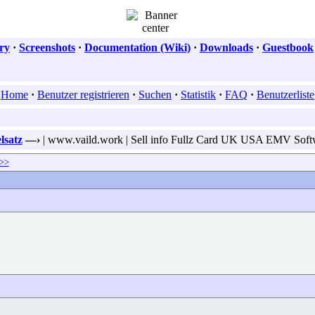
ry
·
Screenshots
·
Documentation (Wiki)
·
Downloads
·
Guestbook
Home
·
Benutzer registrieren
·
Suchen
·
Statistik
·
FAQ
·
Benutzerliste
lsatz
—›
| www.vaild.work | Sell info Fullz Card UK USA EMV Sof
>>