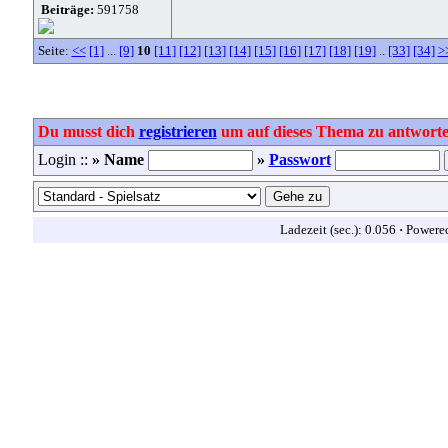
Beiträge:
591758
Seite:
<<
[1]
...
[9]
10
[11]
[12]
[13]
[14]
[15]
[16]
[17]
[18]
[19]
..
[33]
[34]
>
Du musst dich
registrieren
um auf dieses Thema zu antworte
Login ::
» Name
»
Passwort
Ladezeit (sec.): 0.056
·
Powere