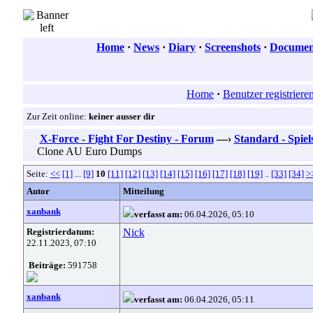
Home
·
News
·
Diary
·
Screenshots
·
Document
Home
·
Benutzer registriere
Zur Zeit online:
keiner ausser dir
X-Force - Fight For Destiny - Forum
—›
Standard - Spiel
Clone AU Euro Dumps
Seite:
<<
[1]
...
[9]
10
[11]
[12]
[13]
[14]
[15]
[16]
[17]
[18]
[19]
..
[33]
[34]
>
Autor
Mitteilung
xanbank
verfasst am:
06.04.2026, 05:10
Registrierdatum:
Nick
22.11.2023, 07:10
Beiträge:
591758
xanbank
verfasst am:
06.04.2026, 05:11