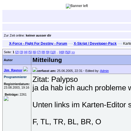
Zur Zeit online:
keiner ausser dir
X-Force - Fight For Destiny - Forum
—›
X-Skript / Developer-Pack
—›
Karte
Seite:
1
[2]
[3]
[4]
[5]
[6]
[7]
[8]
[9]
[10]
..
[49]
[50]
>>
Mitteilung
Autor
Jim_Raynor
verfasst am:
25.06.2005, 22:31
·
Edited by:
Admin
Programmierer
Zitat: Palypso
Registrierdatum:
ja da hab ich auch probleme 
23.08.2003, 19:16
Beiträge:
2261
Unten links im Karten-Editor s
F, TL, TR, BL, BR, O