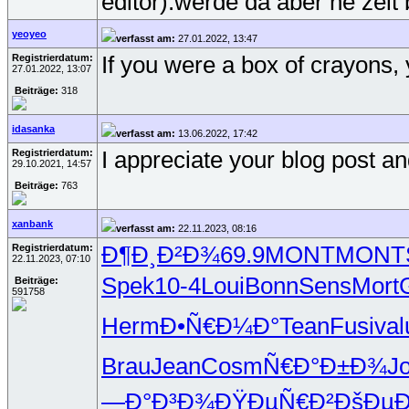
editor).werde da aber ne zeit
yeoyeo
verfasst am:
27.01.2022, 13:47
Registrierdatum:
If you were a box of crayons, 
27.01.2022, 13:07
Beiträge:
318
idasanka
verfasst am:
13.06.2022, 17:42
Registrierdatum:
I appreciate your blog post a
29.10.2021, 14:57
Beiträge:
763
xanbank
verfasst am:
22.11.2023, 08:16
Registrierdatum:
Ð¶Ð¸Ð²Ð¾
69.9
MONT
MONT
22.11.2023, 07:10
Spek
10-4
Loui
Bonn
Sens
Mort
Beiträge:
591758
Herm
Ð•Ñ€Ð¼Ð°
Tean
Fusi
val
Brau
Jean
Cosm
Ñ€Ð°Ð±Ð¾
J
—Ð°Ð³Ð¾
ÐŸÐµÑ€Ð²
ÐšÐµ