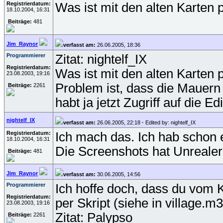
Registrierdatum:
Was ist mit den alten Karten p
18.10.2004, 16:31
Beiträge:
481
Jim_Raynor
verfasst am:
26.06.2005, 18:36
Programmierer
Zitat: nightelf_IX
Registrierdatum:
Was ist mit den alten Karten p
23.08.2003, 19:16
Problem ist, dass die Mauern 
Beiträge:
2261
habt ja jetzt Zugriff auf die 
nightelf_IX
verfasst am:
26.06.2005, 22:18
·
Edited by: nightelf_IX
Registrierdatum:
Ich mach das. Ich hab schon e
18.10.2004, 16:31
Die Screenshots hat Unrealer
Beiträge:
481
Jim_Raynor
verfasst am:
30.06.2005, 14:56
Programmierer
Ich hoffe doch, dass du vom 
Registrierdatum:
per Skript (siehe in village.
23.08.2003, 19:16
Zitat: Palypso
Beiträge:
2261