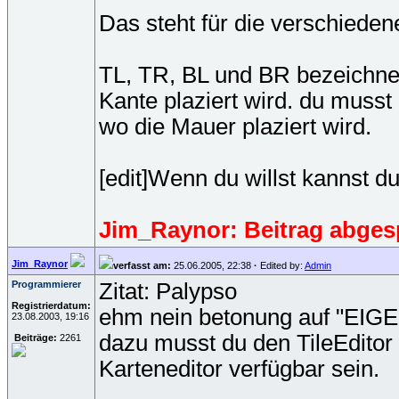
Das steht für die verschiede
TL, TR, BL und BR bezeichnen
Kante plaziert wird. du muss
wo die Mauer plaziert wird.
[edit]Wenn du willst kannst d
Jim_Raynor: Beitrag abgesp
Jim_Raynor
verfasst am:
25.06.2005, 22:38
·
Edited by:
Admin
Programmierer
Zitat: Palypso
Registrierdatum:
ehm nein betonung auf "EIG
23.08.2003, 19:16
dazu musst du den TileEditor 
Beiträge:
2261
Karteneditor verfügbar sein.