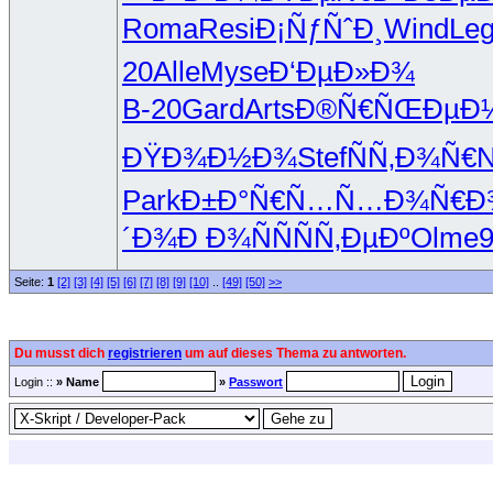
Roma
Resi
Ð¡ÑƒÑˆÐ¸
Wind
Le
20
Alle
Myse
Ð‘ÐµÐ»Ð¾
B-20
Gard
Arts
Ð®Ñ€ÑŒÐµ
Ð
ÐŸÐ¾Ð½Ð¾
Stef
ÑÑ‚Ð¾Ñ€
N
Park
Ð±Ð°Ñ€Ñ…
Ñ…Ð¾Ñ€Ð
´Ð¾
Ð Ð¾ÑÑ
ÑÑ‚ÐµÐº
Olme
Seite:
1
[2]
[3]
[4]
[5]
[6]
[7]
[8]
[9]
[10]
..
[49]
[50]
>>
Du musst dich
registrieren
um auf dieses Thema zu antworten.
Login ::
» Name
»
Passwort