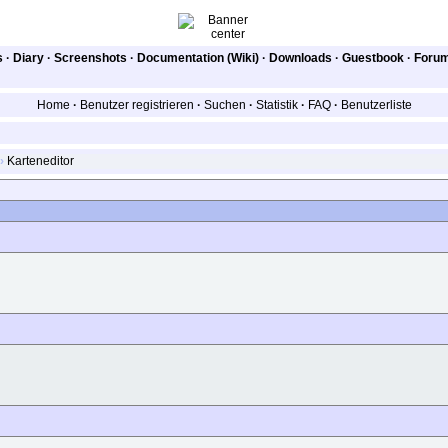
s
·
Diary
·
Screenshots
·
Documentation (Wiki)
·
Downloads
·
Guestbook
·
Foru
Home
·
Benutzer registrieren
·
Suchen
·
Statistik
·
FAQ
·
Benutzerliste
›
Karteneditor