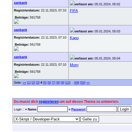
xanbank
verfasst am:
05.01.2024, 05:02
Registrierdatum:
22.11.2023, 07:10
FIFA
Beiträge:
591758
xanbank
verfasst am:
05.01.2024, 05:03
Registrierdatum:
22.11.2023, 07:10
Kapo
Beiträge:
591758
xanbank
verfasst am:
05.01.2024, 05:04
Registrierdatum:
22.11.2023, 07:10
Morn
Beiträge:
591758
Seite:
<<
[1]
[2]
[3]
4
[5]
[6]
[7]
[8]
[9]
[10]
..
[49]
[50]
>>
Du musst dich
registrieren
um auf dieses Thema zu antworten.
Login ::
» Name
»
Passwort