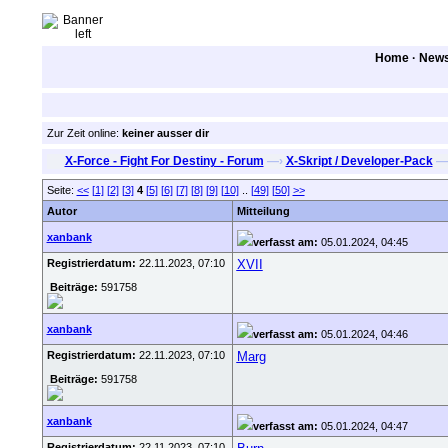
Home
·
New
Zur Zeit online:
keiner ausser dir
X-Force - Fight For Destiny - Forum
—›
X-Skript / Developer-Pack
—
Seite:
<<
[1]
[2]
[3]
4
[5]
[6]
[7]
[8]
[9]
[10]
..
[49]
[50]
>>
Autor
Mitteilung
xanbank
verfasst am:
05.01.2024, 04:45
Registrierdatum:
22.11.2023, 07:10
XVII
Beiträge:
591758
xanbank
verfasst am:
05.01.2024, 04:46
Registrierdatum:
22.11.2023, 07:10
Marg
Beiträge:
591758
xanbank
verfasst am:
05.01.2024, 04:47
Registrierdatum:
22.11.2023, 07:10