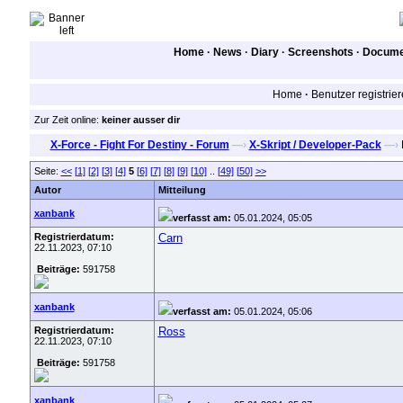
Home
·
News
·
Diary
·
Screenshots
·
Documen
Home
·
Benutzer registrie
Zur Zeit online:
keiner ausser dir
X-Force - Fight For Destiny - Forum
—›
X-Skript / Developer-Pack
—›
Seite:
<<
[1]
[2]
[3]
[4]
5
[6]
[7]
[8]
[9]
[10]
..
[49]
[50]
>>
Autor
Mitteilung
xanbank
verfasst am:
05.01.2024, 05:05
Registrierdatum:
Carn
22.11.2023, 07:10
Beiträge:
591758
xanbank
verfasst am:
05.01.2024, 05:06
Registrierdatum:
Ross
22.11.2023, 07:10
Beiträge:
591758
xanbank