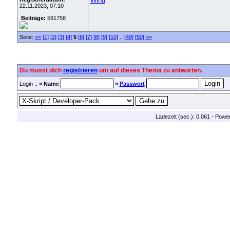
Wind
22.11.2023, 07:10
Beiträge:
591758
Seite:
<<
[1]
[2]
[3]
[4]
5
[6]
[7]
[8]
[9]
[10]
..
[49]
[50]
>>
Du musst dich
registrieren
um auf dieses Thema zu antworten.
Login ::
» Name
»
Passwort
Ladezeit (sec.): 0.061
·
Powe