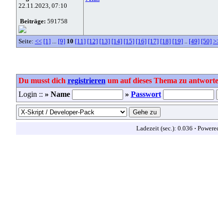
22.11.2023, 07:10
Beiträge:
591758
Seite:
<<
[1]
...
[9]
10
[11]
[12]
[13]
[14]
[15]
[16]
[17]
[18]
[19]
..
[49]
[50]
>
Du musst dich
registrieren
um auf dieses Thema zu antworte
Login ::
» Name
»
Passwort
Ladezeit (sec.): 0.036
·
Powere