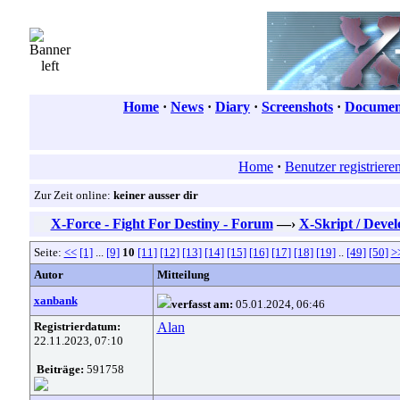
Home
·
News
·
Diary
·
Screenshots
·
Document
Home
·
Benutzer registriere
Zur Zeit online:
keiner ausser dir
X-Force - Fight For Destiny - Forum
—›
X-Skript / Deve
Seite:
<<
[1]
...
[9]
10
[11]
[12]
[13]
[14]
[15]
[16]
[17]
[18]
[19]
..
[49]
[50]
>
Autor
Mitteilung
xanbank
verfasst am:
05.01.2024, 06:46
Registrierdatum:
Alan
22.11.2023, 07:10
Beiträge:
591758