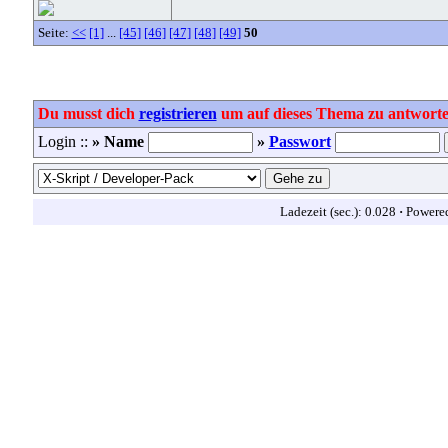
Seite:
<<
[1]
...
[45]
[46]
[47]
[48]
[49]
50
Du musst dich
registrieren
um auf dieses Thema zu antworte
Login ::
» Name
»
Passwort
Ladezeit (sec.): 0.028
·
Powere