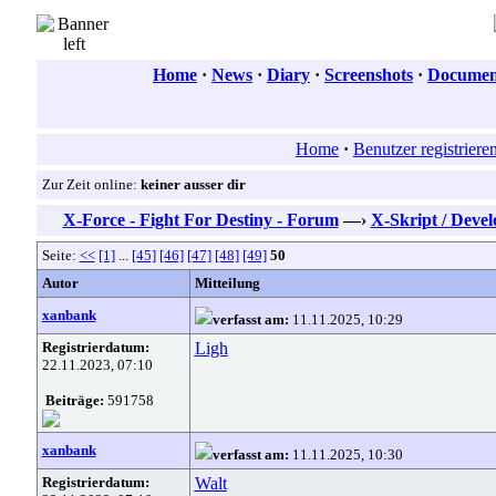
Home
·
News
·
Diary
·
Screenshots
·
Document
Home
·
Benutzer registriere
Zur Zeit online:
keiner ausser dir
X-Force - Fight For Destiny - Forum
—›
X-Skript / Deve
Seite:
<<
[1]
...
[45]
[46]
[47]
[48]
[49]
50
Autor
Mitteilung
xanbank
verfasst am:
11.11.2025, 10:29
Registrierdatum:
Ligh
22.11.2023, 07:10
Beiträge:
591758
xanbank
verfasst am:
11.11.2025, 10:30
Registrierdatum:
Walt