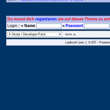
Du musst dich
registrieren
um auf dieses Thema zu ant
Login ::
» Name
»
Passwort
Ladezeit (sec.): 0.037
·
Powere