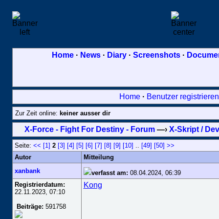
Home
·
News
·
Diary
·
Screenshots
·
Document
Home
·
Benutzer registrieren
Zur Zeit online:
keiner ausser dir
X-Force - Fight For Destiny - Forum
—›
X-Skript / De
Seite:
<<
[1]
2
[3]
[4]
[5]
[6]
[7]
[8]
[9]
[10]
..
[49]
[50]
>>
Autor
Mitteilung
xanbank
verfasst am:
08.04.2024, 06:39
Registrierdatum:
Kong
22.11.2023, 07:10
Beiträge:
591758