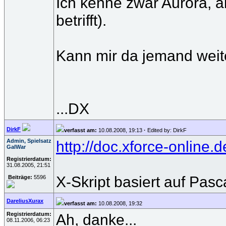
Ich kenne zwar Aurora, a
betrifft).
Kann mir da jemand weit
...DX
DirkF
verfasst am:
10.08.2008, 19:13
·
Edited by: DirkF
Admin, Spielsatz
http://doc.xforce-online.
GalWar
Registrierdatum:
31.08.2005, 21:51
X-Skript basiert auf Pasca
Beiträge:
5596
DareliusXurax
verfasst am:
10.08.2008, 19:32
Registrierdatum:
Ah, danke...
08.11.2006, 06:23