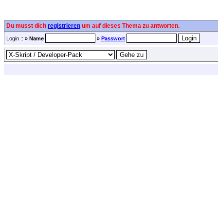
Du musst dich
registrieren
um auf dieses Thema zu antworten.
Login ::
» Name
»
Passwort