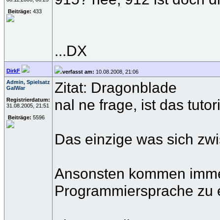
Beiträge:
433
...DX
DirkF
verfasst am:
10.08.2008, 21:06
Admin, Spielsatz
Zitat: Dragonblade
GalWar
nal ne frage, ist das tuto
Registrierdatum:
31.08.2005, 21:51
Beiträge:
5596
Das einzige was sich zwi
Ansonsten kommen immer n
Programmiersprache zu e