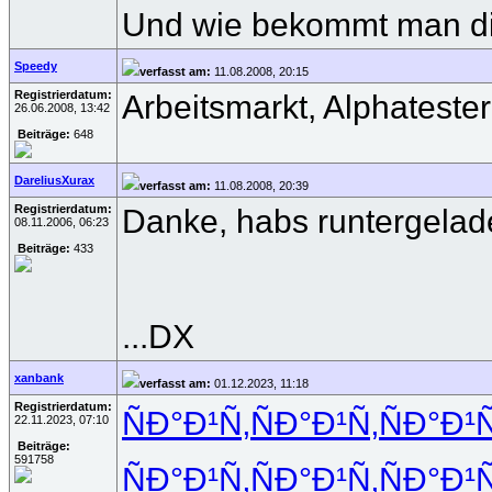
Und wie bekommt man d
Speedy
verfasst am:
11.08.2008, 20:15
Registrierdatum:
Arbeitsmarkt, Alphatester
26.06.2008, 13:42
Beiträge:
648
DareliusXurax
verfasst am:
11.08.2008, 20:39
Registrierdatum:
Danke, habs runtergelade
08.11.2006, 06:23
Beiträge:
433
...DX
xanbank
verfasst am:
01.12.2023, 11:18
Registrierdatum:
ÑÐ°Ð¹Ñ‚
ÑÐ°Ð¹Ñ‚
ÑÐ°Ð¹Ñ
22.11.2023, 07:10
Beiträge:
591758
ÑÐ°Ð¹Ñ‚
ÑÐ°Ð¹Ñ‚
ÑÐ°Ð¹Ñ