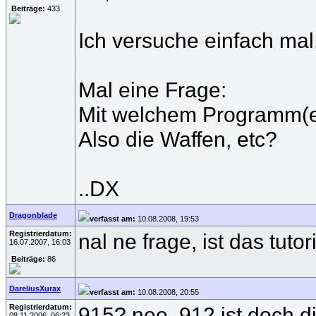
Beiträge:
433
Ich versuche einfach mal, 
Mal eine Frage:
Mit welchem Programm(en
Also die Waffen, etc?
..DX
Dragonblade
verfasst am:
10.08.2008, 19:53
Registrierdatum:
nal ne frage, ist das tuto
16.07.2007, 16:03
Beiträge:
86
DareliusXurax
verfasst am:
10.08.2008, 20:55
Registrierdatum:
915? nee, 912 ist doch d
08.11.2006, 06:23