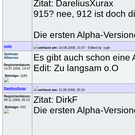
Zitat: DareliusXurax
915? nee, 912 ist doch d
Die ersten Alpha-Versione
sujin
verfasst am:
10.08.2008, 21:07
·
Edited by: sujin
Spielsatz
Es gibt auch schon eine 
Alliances
Edit: Zu langsam o.O
Registrierdatum:
14.07.2004, 14:47
Beiträge:
1185
DareliusXurax
verfasst am:
11.08.2008, 20:10
Registrierdatum:
Zitat: DirkF
08.11.2006, 06:23
Die ersten Alpha-Versione
Beiträge:
433