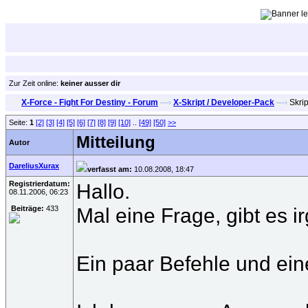
Zur Zeit online:
keiner ausser dir
X-Force - Fight For Destiny - Forum
—›
X-Skript / Developer-Pack
—›
Skrip
Seite:
1
[2]
[3]
[4]
[5]
[6]
[7]
[8]
[9]
[10]
..
[49]
[50]
>>
Mitteilung
Autor
DareliusXurax
verfasst am:
10.08.2008, 18:47
Registrierdatum:
Hallo.
08.11.2006, 06:23
Mal eine Frage, gibt es 
Beiträge:
433
Ein paar Befehle und eine