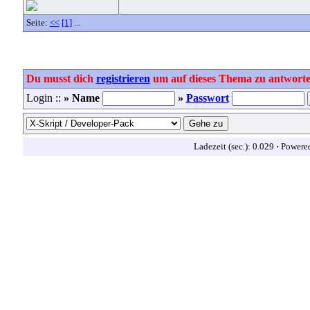
Seite:
<<
[1]
...
Du musst dich
registrieren
um auf dieses Thema zu antworte
Login ::
» Name
»
Passwort
Ladezeit (sec.): 0.029
·
Powere