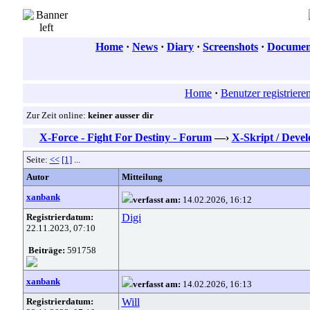
Home
·
News
·
Diary
·
Screenshots
·
Document
Home
·
Benutzer registriere
Zur Zeit online:
keiner ausser dir
X-Force - Fight For Destiny - Forum
—›
X-Skript / Deve
Seite:
<<
[1]
...
Autor
Mitteilung
xanbank
verfasst am:
14.02.2026, 16:12
Registrierdatum:
Digi
22.11.2023, 07:10
Beiträge:
591758
xanbank
verfasst am:
14.02.2026, 16:13
Registrierdatum:
Will