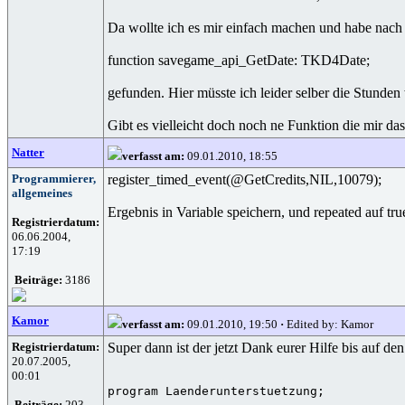
Da wollte ich es mir einfach machen und habe nach e
function savegame_api_GetDate: TKD4Date;
gefunden. Hier müsste ich leider selber die Stunde
Gibt es vielleicht doch noch ne Funktion die mir da
Natter
verfasst am:
09.01.2010, 18:55
Programmierer,
register_timed_event(@GetCredits,NIL,10079);
allgemeines
Ergebnis in Variable speichern, und repeated auf tr
Registrierdatum:
06.06.2004,
17:19
Beiträge:
3186
Kamor
verfasst am:
09.01.2010, 19:50
·
Edited by: Kamor
Registrierdatum:
Super dann ist der jetzt Dank eurer Hilfe bis auf d
20.07.2005,
00:01
program Laenderunterstuetzung;

Beiträge:
203