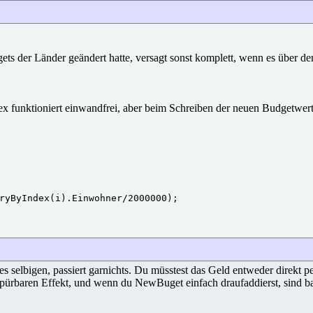
 der Länder geändert hatte, versagt sonst komplett, wenn es über den
funktioniert einwandfrei, aber beim Schreiben der neuen Budgetwerte
ryByIndex(i).Einwohner/2000000);

elbigen, passiert garnichts. Du müsstest das Geld entweder direkt per 
spürbaren Effekt, und wenn du NewBuget einfach draufaddierst, sind ba