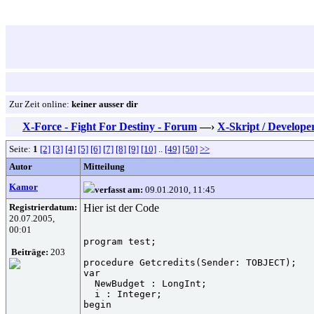
Zur Zeit online:
keiner ausser dir
X-Force - Fight For Destiny - Forum
—›
X-Skript / Develope
Seite:
1
[2]
[3]
[4]
[5]
[6]
[7]
[8]
[9]
[10]
..
[49]
[50]
>>
Autor
Mitteilung
Kamor
verfasst am:
09.01.2010, 11:45
Registrierdatum:
Hier ist der Code
20.07.2005,
00:01
program test;

Beiträge:
203
procedure Getcredits(Sender: TOBJECT);

var

  NewBudget : LongInt;

  i : Integer;

begin
