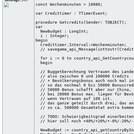
const Wochenminuten = 10080;

var Credittimer : TTimerEvent;

procedure Getcredits(Sender: TOBJECT);

var

  NewBudget : LongInt;

  i : Integer;

begin

  Credittimer.Interval:=Wochenminuten;

  // savegame_api_Message(inttostr(Credit
  for i := 0 to country_api_GetCountrycou
  begin

  // Buggetberechnung Vertrauen des Landes
  // also zwischen 0 und 100000 Credits

  // + Bevölkerungsbonus auch noch mal in
  // so das nochmal 0 bis 50000 Bonuscred
  // 50000 Bonus schafft aber nur China, 
  // bei 20000 Bonus max. liegen für Bevö
  // wenn Vertrauen auf 100 ist.

  // das ganze geteilt durch drei, das an
  // so ca. 500000 Gesamtetat extra kommen
  // TODO: Schwierigkeitsgrad einarbeiten

  // hier soll noch +40%/+20%/+-0%/-20%/-
  NewBudget := country_api_getCountryByIn