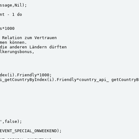
ssage,Nil);

nt - 1 do

*1000

 Relation zum Vertrauen

men können.

die anderen Ländern dürften

lkerungsbonus,

dex(i).Friendly*1000;

i_getCountryByIndex(i).Friendly*country_api_ getCountryB
',false);

EVENT_SPECIAL_ONWEEKEND);
