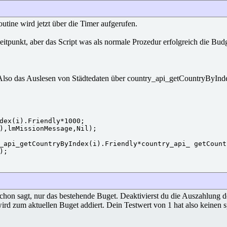
utine wird jetzt über die Timer aufgerufen.
nkt, aber das Script was als normale Prozedur erfolgreich die Budgets
so das Auslesen von Städtedaten über country_api_getCountryByIndex 
dex(i).Friendly*1000;

),lmMissionMessage,Nil);

_api_getCountryByIndex(i).Friendly*country_api_ getCount
;

 sagt, nur das bestehende Buget. Deaktivierst du die Auszahlung des s
wird zum aktuellen Buget addiert. Dein Testwert von 1 hat also keinen 