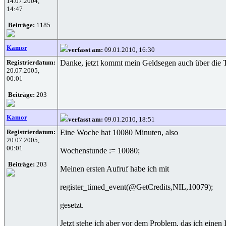
14.07.2004,
14:47
Beiträge:
1185
Kamor
verfasst am:
09.01.2010, 16:30
Registrierdatum:
Danke, jetzt kommt mein Geldsegen auch über die Ti
20.07.2005,
00:01
Beiträge:
203
Kamor
verfasst am:
09.01.2010, 18:51
Registrierdatum:
Eine Woche hat 10080 Minuten, also
20.07.2005,
00:01
Wochenstunde := 10080;
Beiträge:
203
Meinen ersten Aufruf habe ich mit
register_timed_event(@GetCredits,NIL,10079);
gesetzt.
Jetzt stehe ich aber vor dem Problem, das ich einen