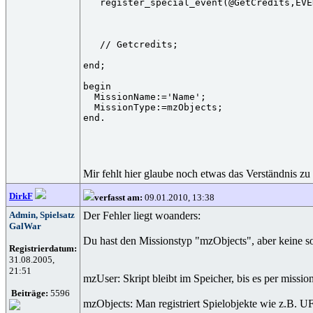
   register_special_event(@GetCredits,EVE
   // Getcredits;

end;

begin

  MissionName:='Name';

  MissionType:=mzObjects;

Mir fehlt hier glaube noch etwas das Verständnis zu
DirkF
verfasst am:
09.01.2010, 13:38
Admin, Spielsatz
Der Fehler liegt woanders:
GalWar
Du hast den Missionstyp "mzObjects", aber keine sol
Registrierdatum:
31.08.2005,
21:51
mzUser: Skript bleibt im Speicher, bis es per missio
Beiträge:
5596
mzObjects: Man registriert Spielobjekte wie z.B. U