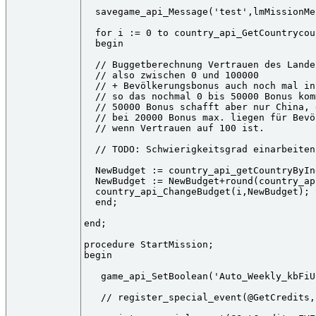
  savegame_api_Message('test',lmMissionMe
  for i := 0 to country_api_GetCountrycou
  begin

  // Buggetberechnung Vertrauen des Landes
  // also zwischen 0 und 100000

  // + Bevölkerungsbonus auch noch mal in
  // so das nochmal 0 bis 50000 Bonus kom
  // 50000 Bonus schafft aber nur China, 
  // bei 20000 Bonus max. liegen für Bevö
  // wenn Vertrauen auf 100 ist.

  // TODO: Schwierigkeitsgrad einarbeiten

  NewBudget := country_api_getCountryByIn
  NewBudget := NewBudget+round(country_ap
  country_api_ChangeBudget(i,NewBudget);

  end;

end;

procedure StartMission;

begin

   game_api_SetBoolean('Auto_Weekly_kbFiU
   // register_special_event(@GetCredits,