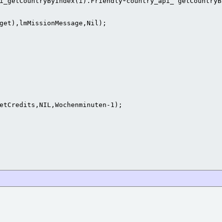
i_getCountryByIndex(i).Friendly*country_api_ getCountryB
get),lmMissionMessage,Nil);

etCredits,NIL,Wochenminuten-1);
