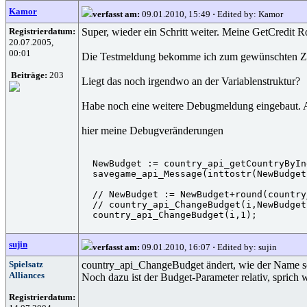
Kamor
verfasst am:
09.01.2010, 15:49
·
Edited by: Kamor
Registrierdatum:
Super, wieder ein Schritt weiter. Meine GetCredit Ro
20.07.2005,
00:01
Die Testmeldung bekomme ich zum gewünschten Zeitpu
Beiträge:
203
Liegt das noch irgendwo an der Variablenstruktur?
Habe noch eine weitere Debugmeldung eingebaut. Al
hier meine Debugveränderungen
  NewBudget := country_api_getCountryByIn
  savegame_api_Message(inttostr(NewBudget
  // NewBudget := NewBudget+round(country
  // country_api_ChangeBudget(i,NewBudget)
sujin
verfasst am:
09.01.2010, 16:07
·
Edited by: sujin
Spielsatz
country_api_ChangeBudget ändert, wie der Name schon
Alliances
Noch dazu ist der Budget-Parameter relativ, sprich 
Registrierdatum: