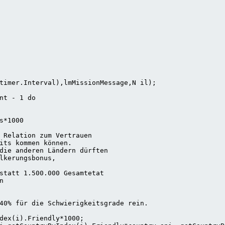
timer.Interval),lmMissionMessage,N il);

nt - 1 do

*1000

 Relation zum Vertrauen

its kommen können.

die anderen Ländern dürften

lkerungsbonus,

statt 1.500.000 Gesamtetat



40% für die Schwierigkeitsgrade rein.

dex(i).Friendly*1000;
