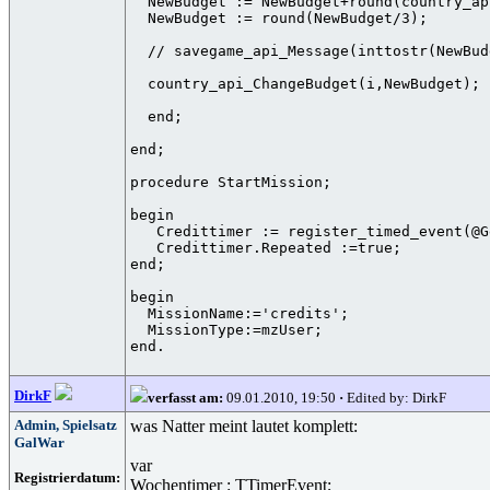
  NewBudget := NewBudget+round(country_ap
  NewBudget := round(NewBudget/3);

  // savegame_api_Message(inttostr(NewBud
  country_api_ChangeBudget(i,NewBudget);

  end;

end;

procedure StartMission;

begin

   Credittimer := register_timed_event(@G
   Credittimer.Repeated :=true;

end;

begin

  MissionName:='credits';

  MissionType:=mzUser;

DirkF
verfasst am:
09.01.2010, 19:50
·
Edited by: DirkF
Admin, Spielsatz
was Natter meint lautet komplett:
GalWar
var
Registrierdatum:
Wochentimer : TTimerEvent;