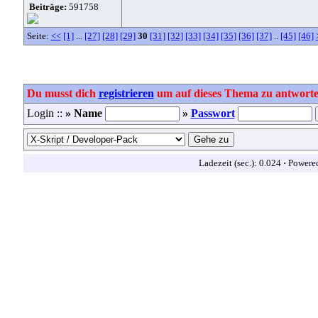
Beiträge:
591758
Seite:
<<
[1]
...
[27]
[28]
[29]
30
[31]
[32]
[33]
[34]
[35]
[36]
[37]
..
[45]
[46]
Du musst dich
registrieren
um auf dieses Thema zu antworte
Login ::
» Name
»
Passwort
Ladezeit (sec.): 0.024
·
Powere