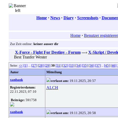
Home
·
News
·
Diary
·
Screenshots
·
Document
Home
·
Benutzer registriere
Zur Zeit online:
keiner ausser dir
X-Force - Fight For Destiny - Forum
—›
X-Skript / Deve
Best Tranfer Wester
Seite:
<<
[1]
...
[27]
[28]
[29]
30
[31]
[32]
[33]
[34]
[35]
[36]
[37]
..
[45]
[46]
Autor
Mitteilung
xanbank
verfasst am:
19.11.2025, 20:57
Registrierdatum:
ALCH
22.11.2023, 07:10
Beiträge:
591758
xanbank
verfasst am:
19.11.2025, 20:58