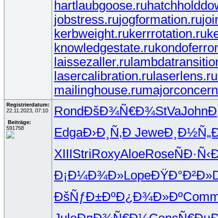
hartlaubgoose.ru
hatchholddo
jobstress.ru
jogformation.ru
joi
kerbweight.ru
kerrrotation.ru
k
knowledgestate.ru
kondoferro
laissezaller.ru
lambdatransitio
lasercalibration.ru
laserlens.ru
mailinghouse.ru
majorconcern
Registrierdatum:
Rond
ÐšÐ¾Ñ€Ð¾
StVa
John
Ð
22.11.2023, 07:10
Beiträge:
591758
Edga
Ð›Ð¸Ñ‚Ð
Jewe
Ð¸Ð½Ñ„
XIII
Stri
Roxy
Aloe
Rose
ÑÐ·Ñ‹
Ð¡Ð¼Ð¾Ð»
Lope
ÐŸÐ°Ð²Ð»
ÐšÑƒÐ±Ðº
Ð¿Ð¾Ð»Ðº
Com