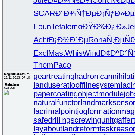
Jule
Ð¤Ð¾Ñ€Ð¼
Conc
Ñ€ÐµÐ
SCAR
Ð”Ð¾Ñ†Ðµ
Ð¡ÑƒÐ»Ðµ
Foun
Tefa
lemo
ÐŸÐ¾Ð¿Ð»
Je
Acht
Ð¡Ð¾Ð´Ðµ
Rona
Ñ‚ÐµÑ€
Excl
Mast
Whis
Wind
Ð¢ÐºÐ°Ñ
Thom
Paco
Registrierdatum:
geartreating
hadronicannihilat
22.11.2023, 07:10
landuseratio
offlinesystem
laci
Beiträge:
591758
papercoating
objectmodule
job
naturalfunctor
landmarksenso
lacrimalpoint
jogformation
magn
safedrilling
screwingunit
gaffer
layabout
landreform
taskreaso