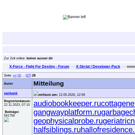
Zur Zeit online:
keiner ausser dir
X-Force - Fight For Destiny - Forum
—›
X-Skript / Developer-Pack
—›
www.v
Seite:
<<
[1]
...
[27]
28
Mitteilung
Autor
xanbank
verfasst am:
12.05.2026, 12:09
Registrierdatum:
audiobookkeeper.ru
cottagene
22.11.2023, 07:10
gangwayplatform.ru
garbagech
Beiträge:
591758
geophysicalprobe.ru
geriatric
halfsiblings.ru
hallofresidence.