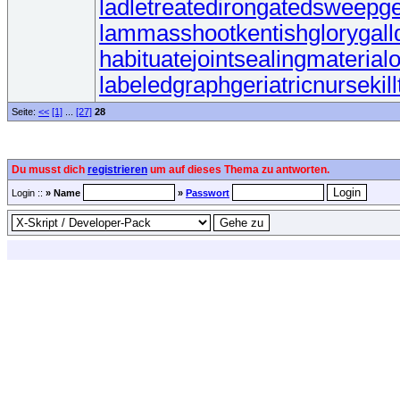
ladletreatediron
gatedsweep
g
lammasshoot
kentishglory
gall
habituate
jointsealingmaterial
o
labeledgraph
geriatricnurse
kil
Seite:
<<
[1]
...
[27]
28
Du musst dich
registrieren
um auf dieses Thema zu antworten.
Login ::
» Name
»
Passwort