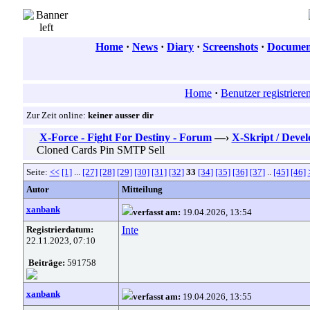
Home
·
News
·
Diary
·
Screenshots
·
Document
Home
·
Benutzer registriere
Zur Zeit online:
keiner ausser dir
X-Force - Fight For Destiny - Forum
—›
X-Skript / Deve
Cloned Cards Pin SMTP Sell
Seite:
<<
[1]
...
[27]
[28]
[29]
[30]
[31]
[32]
33
[34]
[35]
[36]
[37]
..
[45]
[46]
Autor
Mitteilung
xanbank
verfasst am:
19.04.2026, 13:54
Registrierdatum:
Inte
22.11.2023, 07:10
Beiträge:
591758
xanbank
verfasst am:
19.04.2026, 13:55