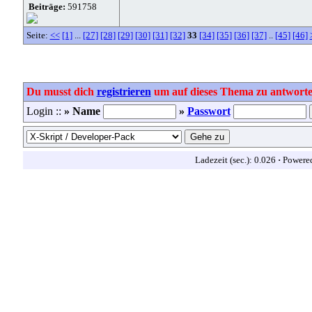
Beiträge:
591758
Seite:
<<
[1]
...
[27]
[28]
[29]
[30]
[31]
[32]
33
[34]
[35]
[36]
[37]
..
[45]
[46]
Du musst dich
registrieren
um auf dieses Thema zu antworte
Login ::
» Name
»
Passwort
Ladezeit (sec.): 0.026
·
Powere