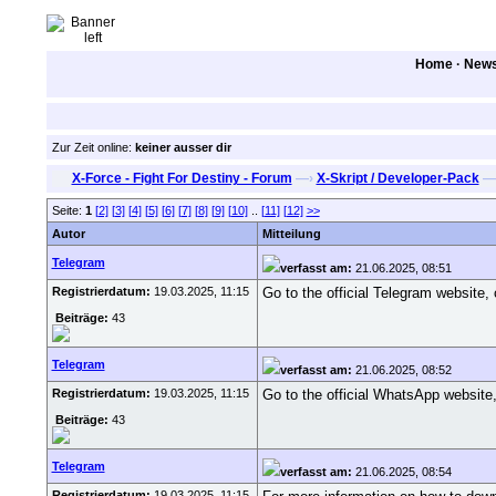
Home
·
New
Zur Zeit online:
keiner ausser dir
X-Force - Fight For Destiny - Forum
—›
X-Skript / Developer-Pack
—
Seite:
1
[2]
[3]
[4]
[5]
[6]
[7]
[8]
[9]
[10]
..
[11]
[12]
>>
Autor
Mitteilung
Telegram
verfasst am:
21.06.2025, 08:51
Registrierdatum:
19.03.2025, 11:15
Go to the official Telegram website
Beiträge:
43
Telegram
verfasst am:
21.06.2025, 08:52
Registrierdatum:
19.03.2025, 11:15
Go to the official WhatsApp website
Beiträge:
43
Telegram
verfasst am:
21.06.2025, 08:54
Registrierdatum:
19.03.2025, 11:15