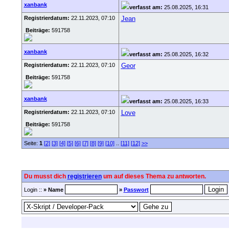
xanbank
verfasst am:
25.08.2025, 16:31
Registrierdatum:
22.11.2023, 07:10
Jean
Beiträge:
591758
xanbank
verfasst am:
25.08.2025, 16:32
Registrierdatum:
22.11.2023, 07:10
Geor
Beiträge:
591758
xanbank
verfasst am:
25.08.2025, 16:33
Registrierdatum:
22.11.2023, 07:10
Love
Beiträge:
591758
Seite:
1
[2]
[3]
[4]
[5]
[6]
[7]
[8]
[9]
[10]
..
[11]
[12]
>>
Du musst dich
registrieren
um auf dieses Thema zu antworten.
Login ::
» Name
»
Passwort