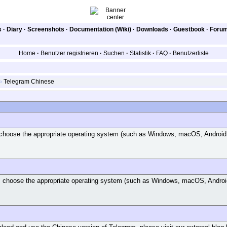
s
·
Diary
·
Screenshots
·
Documentation (Wiki)
·
Downloads
·
Guestbook
·
Foru
Home
·
Benutzer registrieren
·
Suchen
·
Statistik
·
FAQ
·
Benutzerliste
›
Telegram Chinese
, choose the appropriate operating system (such as Windows, macOS, Android, 
, choose the appropriate operating system (such as Windows, macOS, Android,