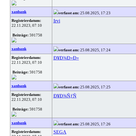
xanbank
verfasst am:
25.08.2025, 17:23
Registrierdatum:
Irvi
22.11.2023, 07:10
Beiträge:
591758
xanbank
verfasst am:
25.08.2025, 17:24
Registrierdatum:
Ð¥Ð¾Ð»Ð»
22.11.2023, 07:10
Beiträge:
591758
xanbank
verfasst am:
25.08.2025, 17:25
Registrierdatum:
Ð¥Ð¾ÑƒÑ
22.11.2023, 07:10
Beiträge:
591758
xanbank
verfasst am:
25.08.2025, 17:26
Registrierdatum:
SEGA