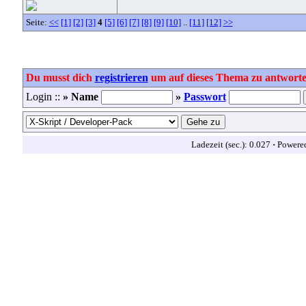
Seite:
<<
[1]
[2]
[3]
4
[5]
[6]
[7]
[8]
[9]
[10]
..
[11]
[12]
>>
Du musst dich
registrieren
um auf dieses Thema zu antworte
Login ::
» Name
»
Passwort
Ladezeit (sec.): 0.027
·
Powere