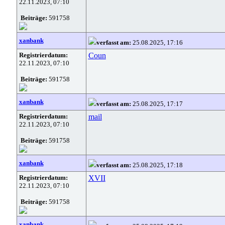
22.11.2023, 07:10
Beiträge:
591758
xanbank
verfasst am:
25.08.2025, 17:16
Registrierdatum:
Coun
22.11.2023, 07:10
Beiträge:
591758
xanbank
verfasst am:
25.08.2025, 17:17
Registrierdatum:
mail
22.11.2023, 07:10
Beiträge:
591758
xanbank
verfasst am:
25.08.2025, 17:18
Registrierdatum:
XVII
22.11.2023, 07:10
Beiträge:
591758
xanbank