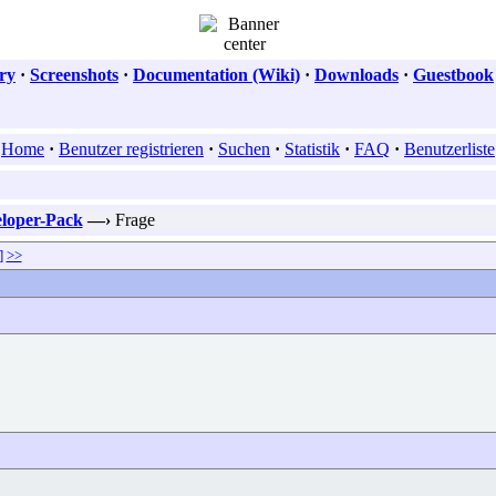
ry
·
Screenshots
·
Documentation (Wiki)
·
Downloads
·
Guestbook
Home
·
Benutzer registrieren
·
Suchen
·
Statistik
·
FAQ
·
Benutzerliste
eloper-Pack
—›
Frage
]
>>