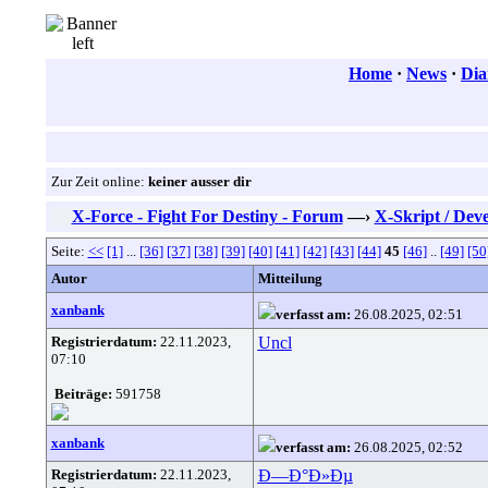
Home
·
News
·
Dia
Zur Zeit online:
keiner ausser dir
X-Force - Fight For Destiny - Forum
—›
X-Skript / Dev
Seite:
<<
[1]
...
[36]
[37]
[38]
[39]
[40]
[41]
[42]
[43]
[44]
45
[46]
..
[49]
[50
Autor
Mitteilung
xanbank
verfasst am:
26.08.2025, 02:51
Registrierdatum:
22.11.2023,
Uncl
07:10
Beiträge:
591758
xanbank
verfasst am:
26.08.2025, 02:52
Registrierdatum:
22.11.2023,
Ð—Ð°Ð»Ðµ