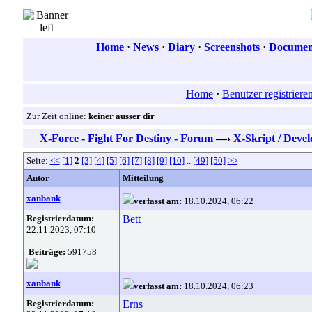
Home
·
News
·
Diary
·
Screenshots
·
Document
Home
·
Benutzer registriere
Zur Zeit online:
keiner ausser dir
X-Force - Fight For Destiny - Forum
—›
X-Skript / Deve
Seite:
<<
[1]
2
[3]
[4]
[5]
[6]
[7]
[8]
[9]
[10]
..
[49]
[50]
>>
Autor
Mitteilung
xanbank
verfasst am:
18.10.2024, 06:22
Registrierdatum:
Bett
22.11.2023, 07:10
Beiträge:
591758
xanbank
verfasst am:
18.10.2024, 06:23
Registrierdatum:
Erns