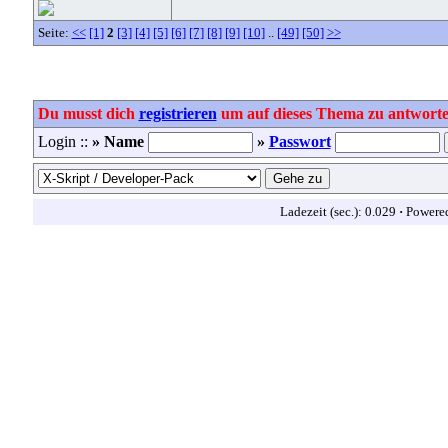
Seite:
<<
[1]
2
[3]
[4]
[5]
[6]
[7]
[8]
[9]
[10]
..
[49]
[50]
>>
Du musst dich
registrieren
um auf dieses Thema zu antworte
Login ::
» Name
»
Passwort
Ladezeit (sec.): 0.029
·
Powere