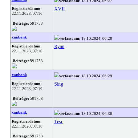
verfasst am:
18.10.2024, 06:27
Registrierdatum:
XVII
22.11.2023, 07:10
Beiträge:
591758
xanbank
verfasst am:
18.10.2024, 06:28
Registrierdatum:
Ryan
22.11.2023, 07:10
Beiträge:
591758
xanbank
verfasst am:
18.10.2024, 06:29
Registrierdatum:
Sing
22.11.2023, 07:10
Beiträge:
591758
xanbank
verfasst am:
18.10.2024, 06:30
Registrierdatum:
Tesc
22.11.2023, 07:10
Beiträge:
591758