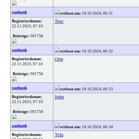
xanbank
verfasst am:
18.10.2024, 06:31
Registrierdatum:
Tesc
22.11.2023, 07:10
Beiträge:
591758
xanbank
verfasst am:
18.10.2024, 06:32
Registrierdatum:
Orie
22.11.2023, 07:10
Beiträge:
591758
xanbank
verfasst am:
18.10.2024, 06:33
Registrierdatum:
John
22.11.2023, 07:10
Beiträge:
591758
xanbank
verfasst am:
18.10.2024, 06:34
Registrierdatum:
Tefa