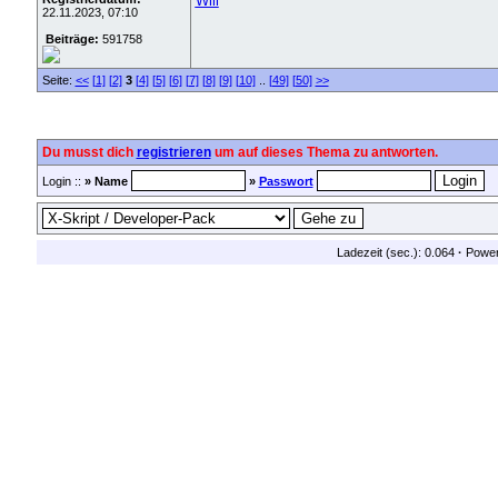
Will
22.11.2023, 07:10
Beiträge:
591758
Seite:
<<
[1]
[2]
3
[4]
[5]
[6]
[7]
[8]
[9]
[10]
..
[49]
[50]
>>
Du musst dich
registrieren
um auf dieses Thema zu antworten.
Login ::
» Name
»
Passwort
Ladezeit (sec.): 0.064
·
Powe