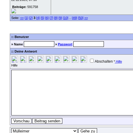
Beiträge:
591758
Seite:
<<
[1]
[2]
3
[4]
[5]
[6]
[7]
[8]
[9]
[10]
..
[49]
[50]
>>
:: Benutzer
» Name
»
Passwort
:: Deine Antwort
Abschalten
*
Hilfe
Hilfe