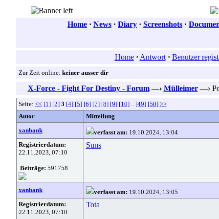
Home
·
News
·
Diary
·
Screenshots
·
Document
Home
·
Antwort
·
Benutzer regist
Zur Zeit online:
keiner ausser dir
X-Force - Fight For Destiny - Forum
—›
Mülleimer
—›
Po
Seite:
<<
[1]
[2]
3
[4]
[5]
[6]
[7]
[8]
[9]
[10]
..
[49]
[50]
>>
Autor
Mitteilung
xanbank
verfasst am:
19.10.2024, 13:04
Registrierdatum:
Suns
22.11.2023, 07:10
Beiträge:
591758
xanbank
verfasst am:
19.10.2024, 13:05
Registrierdatum:
Tota
22.11.2023, 07:10