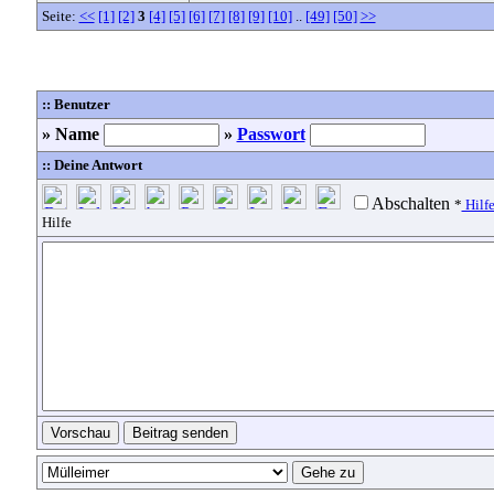
Seite:
<<
[1]
[2]
3
[4]
[5]
[6]
[7]
[8]
[9]
[10]
..
[49]
[50]
>>
:: Benutzer
» Name
»
Passwort
:: Deine Antwort
Abschalten
*
Hilf
Hilfe