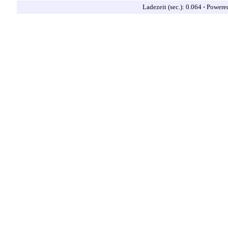
Ladezeit (sec.): 0.064
·
Powere