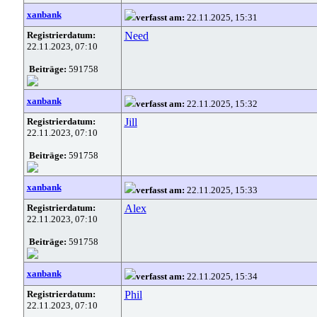
xanbank
verfasst am:
22.11.2025, 15:31
Registrierdatum:
Need
22.11.2023, 07:10
Beiträge:
591758
xanbank
verfasst am:
22.11.2025, 15:32
Registrierdatum:
Jill
22.11.2023, 07:10
Beiträge:
591758
xanbank
verfasst am:
22.11.2025, 15:33
Registrierdatum:
Alex
22.11.2023, 07:10
Beiträge:
591758
xanbank
verfasst am:
22.11.2025, 15:34
Registrierdatum:
Phil
22.11.2023, 07:10