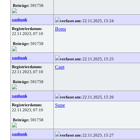
Beiträge:
591758
xanbank
verfasst am:
22.11.2025, 15:24
Registrierdatum:
Bonu
22.11.2023, 07:10
Beiträge:
591758
xanbank
verfasst am:
22.11.2025, 15:25
Registrierdatum:
Capt
22.11.2023, 07:10
Beiträge:
591758
xanbank
verfasst am:
22.11.2025, 15:26
Registrierdatum:
Supe
22.11.2023, 07:10
Beiträge:
591758
xanbank
verfasst am:
22.11.2025, 15:27