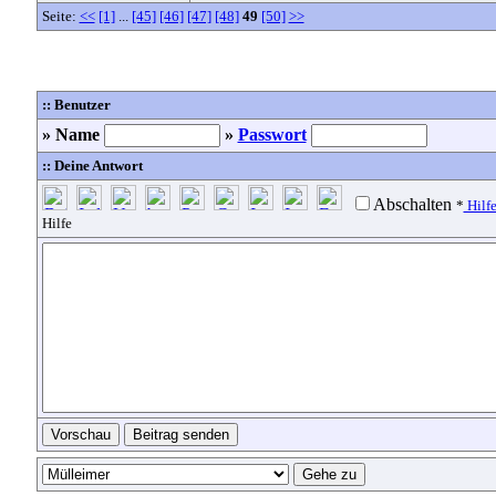
Seite:
<<
[1]
...
[45]
[46]
[47]
[48]
49
[50]
>>
:: Benutzer
» Name
»
Passwort
:: Deine Antwort
Abschalten
*
Hilf
Hilfe