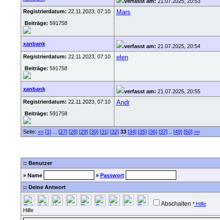
verfasst am:
21.07.2025, 20:53
Registrierdatum:
22.11.2023, 07:10
Mars
Beiträge:
591758
xanbank
verfasst am:
21.07.2025, 20:54
Registrierdatum:
22.11.2023, 07:10
elen
Beiträge:
591758
xanbank
verfasst am:
21.07.2025, 20:55
Registrierdatum:
22.11.2023, 07:10
Andr
Beiträge:
591758
Seite:
<<
[1]
...
[27]
[28]
[29]
[30]
[31]
[32]
33
[34]
[35]
[36]
[37]
..
[49]
[50]
>>
:: Benutzer
» Name
»
Passwort
:: Deine Antwort
Abschalten
*
Hilfe
Hilfe