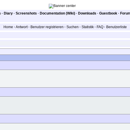
s
·
Diary
·
Screenshots
·
Documentation (Wiki)
·
Downloads
·
Guestbook
·
Foru
Home
·
Antwort
·
Benutzer registrieren
·
Suchen
·
Statistik
·
FAQ
·
Benutzerliste