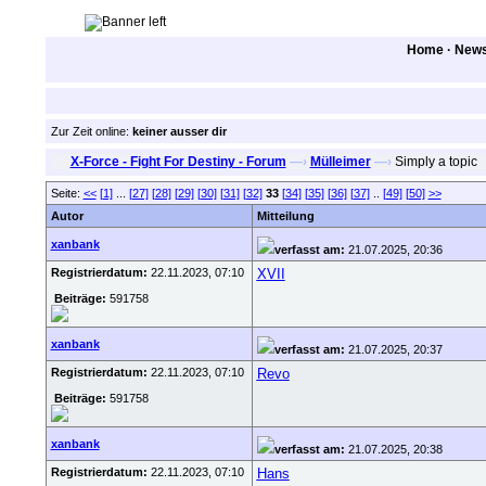
Home
·
New
Zur Zeit online:
keiner ausser dir
X-Force - Fight For Destiny - Forum
—›
Mülleimer
—›
Simply a topic
Seite:
<<
[1]
...
[27]
[28]
[29]
[30]
[31]
[32]
33
[34]
[35]
[36]
[37]
..
[49]
[50]
>>
Autor
Mitteilung
xanbank
verfasst am:
21.07.2025, 20:36
Registrierdatum:
22.11.2023, 07:10
XVII
Beiträge:
591758
xanbank
verfasst am:
21.07.2025, 20:37
Registrierdatum:
22.11.2023, 07:10
Revo
Beiträge:
591758
xanbank
verfasst am:
21.07.2025, 20:38
Registrierdatum:
22.11.2023, 07:10
Hans