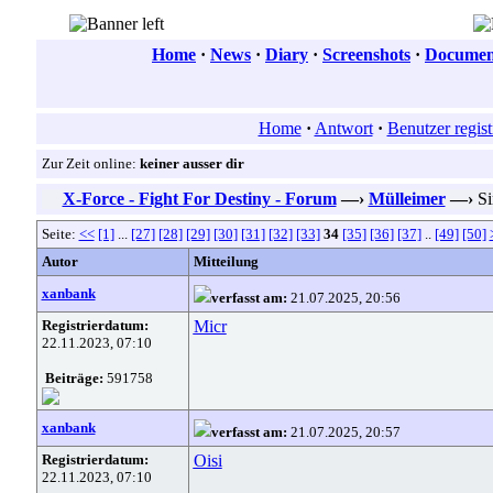
Home
·
News
·
Diary
·
Screenshots
·
Document
Home
·
Antwort
·
Benutzer regist
Zur Zeit online:
keiner ausser dir
X-Force - Fight For Destiny - Forum
—›
Mülleimer
—›
Si
Seite:
<<
[1]
...
[27]
[28]
[29]
[30]
[31]
[32]
[33]
34
[35]
[36]
[37]
..
[49]
[50]
Autor
Mitteilung
xanbank
verfasst am:
21.07.2025, 20:56
Registrierdatum:
Micr
22.11.2023, 07:10
Beiträge:
591758
xanbank
verfasst am:
21.07.2025, 20:57
Registrierdatum:
Oisi
22.11.2023, 07:10