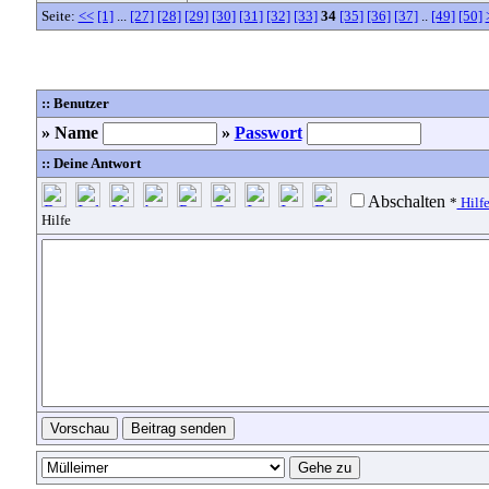
Seite:
<<
[1]
...
[27]
[28]
[29]
[30]
[31]
[32]
[33]
34
[35]
[36]
[37]
..
[49]
[50]
:: Benutzer
» Name
»
Passwort
:: Deine Antwort
Abschalten
*
Hilf
Hilfe