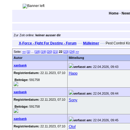
Home
·
New
Zur Zeit online:
keiner ausser dir
X-Force - Fight For Destiny - Forum
—›
Mülleimer
—›
Pest Control K
Seite:
<<
[1]
...
[18]
[19]
[20]
[21]
22
[23]
[24]
>>
Autor
Mitteilung
xanbank
verfasst am:
22.04.2026, 09:43
Registrierdatum:
22.11.2023, 07:10
Happ
Beiträge:
591758
xanbank
verfasst am:
22.04.2026, 09:44
Registrierdatum:
22.11.2023, 07:10
Sony
Beiträge:
591758
xanbank
verfasst am:
22.04.2026, 09:45
Registrierdatum:
22.11.2023, 07:10
Olof