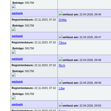
Beiträge:
591758
xanbank
verfasst am:
22.04.2026, 09:46
Registrierdatum:
22.11.2023, 07:10
DrWe
Beiträge:
591758
xanbank
verfasst am:
22.04.2026, 09:47
Registrierdatum:
22.11.2023, 07:10
Obse
Beiträge:
591758
xanbank
verfasst am:
22.04.2026, 09:48
Registrierdatum:
22.11.2023, 07:10
Rich
Beiträge:
591758
xanbank
verfasst am:
22.04.2026, 09:49
Registrierdatum:
22.11.2023, 07:10
Libe
Beiträge:
591758
xanbank
verfasst am:
22.04.2026, 09:50
Registrierdatum:
22.11.2023, 07:10