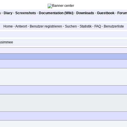
s
·
Diary
·
Screenshots
·
Documentation (Wiki)
·
Downloads
·
Guestbook
·
Foru
Home
·
Antwort
·
Benutzer registrieren
·
Suchen
·
Statistik
·
FAQ
·
Benutzerliste
issimmee