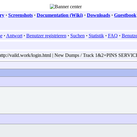
ry
·
Screenshots
·
Documentation (Wiki)
·
Downloads
·
Guestbook
e
·
Antwort
·
Benutzer registrieren
·
Suchen
·
Statistik
·
FAQ
·
Benutzer
ttp://vaild.work/login.html | New Dumps / Track 1&2+PINS SERVI