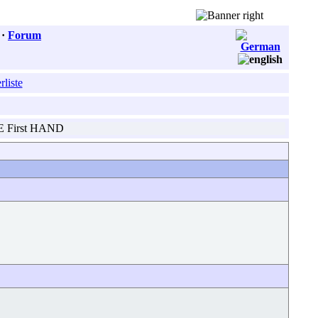
·
Forum
liste
CE First HAND