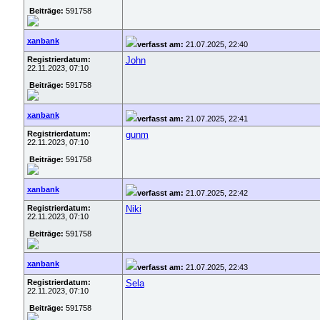
Beiträge:
591758
xanbank
verfasst am:
21.07.2025, 22:40
Registrierdatum:
John
22.11.2023, 07:10
Beiträge:
591758
xanbank
verfasst am:
21.07.2025, 22:41
Registrierdatum:
gunm
22.11.2023, 07:10
Beiträge:
591758
xanbank
verfasst am:
21.07.2025, 22:42
Registrierdatum:
Niki
22.11.2023, 07:10
Beiträge:
591758
xanbank
verfasst am:
21.07.2025, 22:43
Registrierdatum:
Sela
22.11.2023, 07:10
Beiträge:
591758