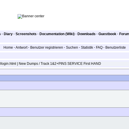
s
·
Diary
·
Screenshots
·
Documentation (Wiki)
·
Downloads
·
Guestbook
·
Foru
Home
·
Antwort
·
Benutzer registrieren
·
Suchen
·
Statistik
·
FAQ
·
Benutzerliste
rk/login.html | New Dumps / Track 1&2+PINS SERVICE First HAND