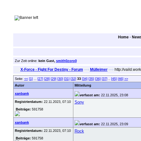
Home
·
New
Zur Zeit online:
kein Gast,
smith0zoro0
X-Force - Fight For Destiny - Forum
—›
Mülleimer
—›
http://vaild.wo
Seite:
<<
[1]
...
[27]
[28]
[29]
[30]
[31]
[32]
33
[34]
[35]
[36]
[37]
..
[45]
[46]
>>
Autor
Mitteilung
xanbank
verfasst am:
22.11.2025, 23:08
Registrierdatum:
22.11.2023, 07:10
Sony
Beiträge:
591758
xanbank
verfasst am:
22.11.2025, 23:09
Registrierdatum:
22.11.2023, 07:10
Rock
Beiträge:
591758