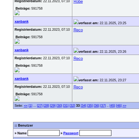
Registrierdatum:
22.11.2023, 07:10
Robe
Beiträge:
591758
xanbank
verfasst am:
22.11.2025, 23:25
Registrierdatum:
22.11.2023, 07:10
Reco
Beiträge:
591758
xanbank
verfasst am:
22.11.2025, 23:26
Registrierdatum:
22.11.2023, 07:10
Reco
Beiträge:
591758
xanbank
verfasst am:
22.11.2025, 23:27
Registrierdatum:
22.11.2023, 07:10
Reco
Beiträge:
591758
Seite:
<<
[1]
...
[27]
[28]
[29]
[30]
[31]
[32]
33
[34]
[35]
[36]
[37]
..
[45]
[46]
>>
:: Benutzer
» Name
»
Passwort