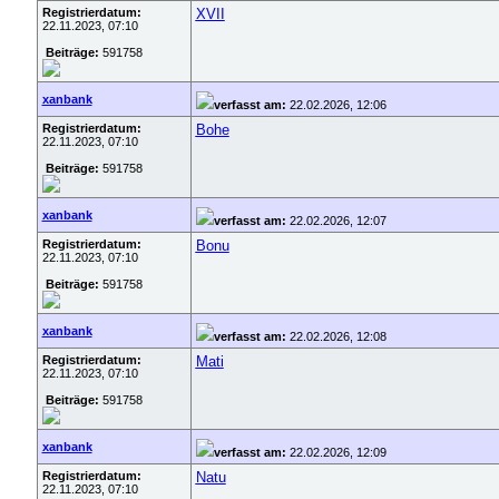
Registrierdatum:
XVII
22.11.2023, 07:10
Beiträge:
591758
xanbank
verfasst am:
22.02.2026, 12:06
Registrierdatum:
Bohe
22.11.2023, 07:10
Beiträge:
591758
xanbank
verfasst am:
22.02.2026, 12:07
Registrierdatum:
Bonu
22.11.2023, 07:10
Beiträge:
591758
xanbank
verfasst am:
22.02.2026, 12:08
Registrierdatum:
Mati
22.11.2023, 07:10
Beiträge:
591758
xanbank
verfasst am:
22.02.2026, 12:09
Registrierdatum:
Natu
22.11.2023, 07:10