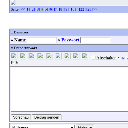
Seite:
<<
[1]
[2]
[3]
4
[5]
[6]
[7]
[8]
[9]
[10]
..
[22]
[23]
>>
:: Benutzer
» Name
»
Passwort
:: Deine Antwort
Abschalten
*
Hilf
Hilfe