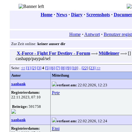
Home
·
News
·
Diary
·
Screenshots
·
Document
Home
·
Antwort
·
Benutzer regist
Zur Zeit online:
keiner ausser dir
X-Force - Fight For Destiny - Forum
—›
Mülleimer
—›
[]
cashapp/paypal/sel
Seite:
<<
[1]
[2]
[3]
4
[5]
[6]
[7]
[8]
[9]
[10]
..
[22]
[23]
>>
Autor
Mitteilung
xanbank
verfasst am:
22.02.2026, 12:23
Registrierdatum:
Pete
22.11.2023, 07:10
Beiträge:
591758
xanbank
verfasst am:
22.02.2026, 12:24
Registrierdatum:
Etni