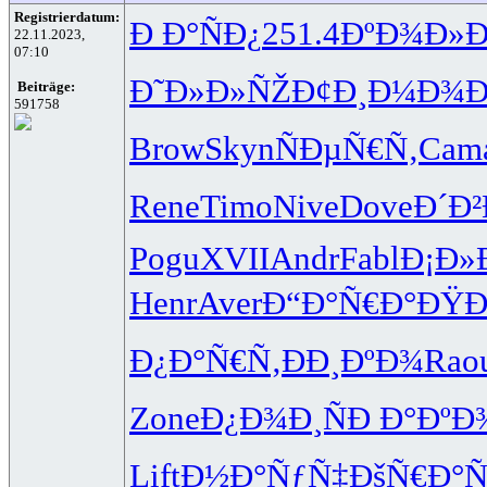
Registrierdatum:
Ð Ð°ÑÐ¿
251.4
ÐºÐ¾Ð»Ð
22.11.2023,
07:10
Ð˜Ð»Ð»ÑŽ
Ð¢Ð¸Ð¼Ð¾
Ð
Beiträge:
591758
Brow
Skyn
ÑÐµÑ€Ñ‚
Cam
Rene
Timo
Nive
Dove
Ð´Ð²
Pogu
XVII
Andr
Fabl
Ð¡Ð»
Henr
Aver
Ð“Ð°Ñ€Ð°
ÐŸÐ
Ð¿Ð°Ñ€Ñ‚
ÐÐ¸ÐºÐ¾
Rao
Zone
Ð¿Ð¾Ð¸Ñ
Ð Ð°ÐºÐ
Lift
Ð½Ð°ÑƒÑ‡
ÐšÑ€Ð°Ñ