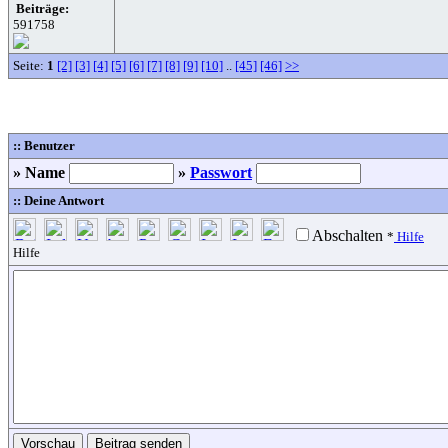
Beiträge:
591758
Seite:
1
[2]
[3]
[4]
[5]
[6]
[7]
[8]
[9]
[10]
..
[45]
[46]
>>
:: Benutzer
» Name
»
Passwort
:: Deine Antwort
Abschalten
*
Hilfe
Hilfe