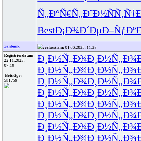
Ñ„Ð°Ñ€Ñ„
Ð˜Ð½ÑÑ‚
Ñ†
Best
Ð¡Ð¾Ð´Ðµ
Ð–ÑƒÐº
xanbank
verfasst am:
01.06.2025, 11:28
Registrierdatum:
Ð¸Ð½Ñ„Ð¾
Ð¸Ð½Ñ„Ð¾
22.11.2023,
07:10
Ð¸Ð½Ñ„Ð¾
Ð¸Ð½Ñ„Ð¾
Beiträge:
Ð¸Ð½Ñ„Ð¾
Ð¸Ð½Ñ„Ð¾
591758
Ð¸Ð½Ñ„Ð¾
Ð¸Ð½Ñ„Ð¾
Ð¸Ð½Ñ„Ð¾
Ð¸Ð½Ñ„Ð¾
Ð¸Ð½Ñ„Ð¾
Ð¸Ð½Ñ„Ð¾
Ð¸Ð½Ñ„Ð¾
Ð¸Ð½Ñ„Ð¾
Ð¸Ð½Ñ„Ð¾
Ð¸Ð½Ñ„Ð¾