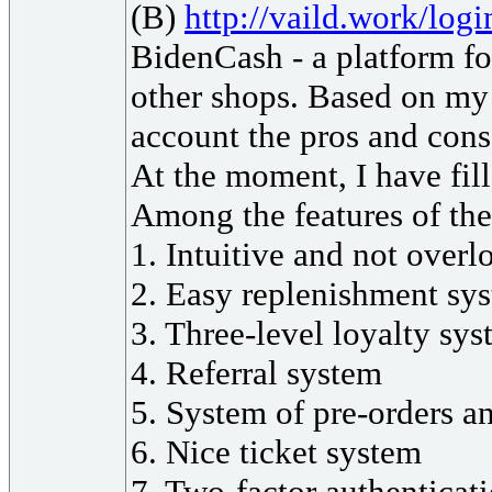
(B)
http://vaild.work/logi
BidenCash - a platform fo
other shops. Based on my 
account the pros and cons 
At the moment, I have 
Among the features of the 
1. Intuitive and not overl
2. Easy replenishment sy
3. Three-level loyalty sy
4. Referral system
5. System of pre-orders a
6. Nice ticket system
7. Two-factor authenticat