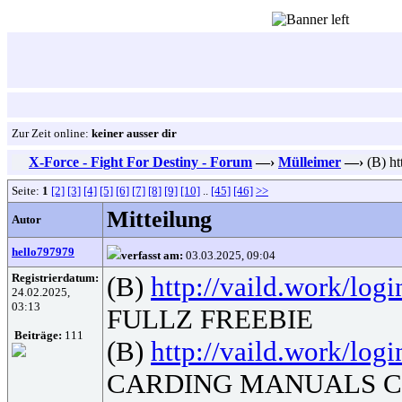
Zur Zeit online:
keiner ausser dir
X-Force - Fight For Destiny - Forum
—›
Mülleimer
—›
(B) h
Seite:
1
[2]
[3]
[4]
[5]
[6]
[7]
[8]
[9]
[10]
..
[45]
[46]
>>
Mitteilung
Autor
hello797979
verfasst am:
03.03.2025, 09:04
Registrierdatum:
(B)
http://vaild.work/logi
24.02.2025,
03:13
FULLZ FREEBIE
Beiträge:
111
(B)
http://vaild.work/logi
CARDING MANUALS C