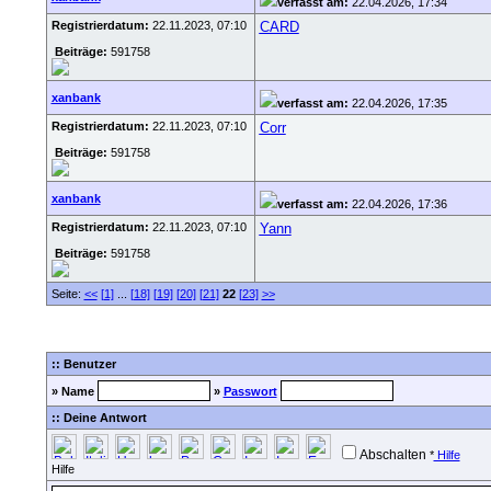
verfasst am:
22.04.2026, 17:34
Registrierdatum:
22.11.2023, 07:10
CARD
Beiträge:
591758
xanbank
verfasst am:
22.04.2026, 17:35
Registrierdatum:
22.11.2023, 07:10
Corr
Beiträge:
591758
xanbank
verfasst am:
22.04.2026, 17:36
Registrierdatum:
22.11.2023, 07:10
Yann
Beiträge:
591758
Seite:
<<
[1]
...
[18]
[19]
[20]
[21]
22
[23]
>>
:: Benutzer
» Name
»
Passwort
:: Deine Antwort
Abschalten
*
Hilfe
Hilfe