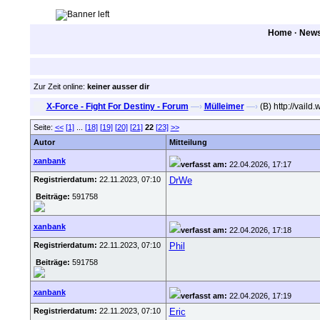
Home
·
New
Zur Zeit online:
keiner ausser dir
X-Force - Fight For Destiny - Forum
—›
Mülleimer
—›
(B) http://va
Seite:
<<
[1]
...
[18]
[19]
[20]
[21]
22
[23]
>>
Autor
Mitteilung
xanbank
verfasst am:
22.04.2026, 17:17
Registrierdatum:
22.11.2023, 07:10
DrWe
Beiträge:
591758
xanbank
verfasst am:
22.04.2026, 17:18
Registrierdatum:
22.11.2023, 07:10
Phil
Beiträge:
591758
xanbank
verfasst am:
22.04.2026, 17:19
Registrierdatum:
22.11.2023, 07:10
Eric