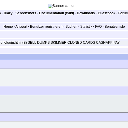
s
·
Diary
·
Screenshots
·
Documentation (Wiki)
·
Downloads
·
Guestbook
·
Foru
Home
·
Antwort
·
Benutzer registrieren
·
Suchen
·
Statistik
·
FAQ
·
Benutzerliste
ild.work/login.html (B) SELL DUMPS SKIMMER CLONED CARDS CASHAPP PAY