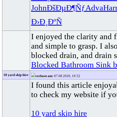
John
ÐšÐµÐ¶Ñƒ
Adva
Har
Ð›Ð¸ÐºÑ
I enjoyed the clarity and f
and simple to grasp. I als
blocked drain, and drain s
Blocked Bathroom Sink 
10 yard skip hire
verfasst am:
07.08.2026, 19:52
I found this article enjoya
to check my website if you
10 yard skip hire