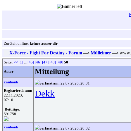
Zur Zeit online:
keiner ausser dir
X-Force - Fight For Destiny - Forum
—›
Mülleimer
—›
www.va
Seite:
<<
[1]
...
[45]
[46]
[47]
[48]
[49]
50
Mitteilung
Autor
xanbank
verfasst am:
22.07.2026, 20:01
Registrierdatum:
Dekk
22.11.2023,
07:10
Beiträge:
591758
xanbank
verfasst am:
22.07.2026, 20:02