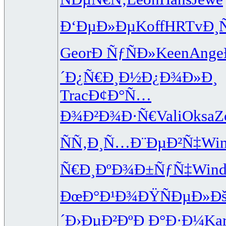
Ð‘ÐµÐ»Ðµ
Koff
HRTv
Ð¸
Geor
Ð ÑƒÑÐ»
Keen
Ange
´
Ð¿Ñ€Ð¸Ð½
Ð¿Ð¾Ð»Ð¸
Trac
Ð¢Ð°Ñ…
Ð¾
Ð²Ð¾Ð·Ñ€
Vali
Oksa
Z
ÑÑ‚Ð¸Ñ…
Ð¨ÐµÐ²Ñ‡
Wi
Ñ€Ð¸Ðº
Ð¾Ð±ÑƒÑ‡
Win
ÐœÐ°Ð¹Ð¾
ÐŸÑÐµÐ»
Ð
´
Ð›ÐµÐ²Ðº
Ð Ð°Ð·Ð¼
Kar