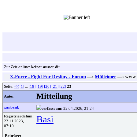
Zur Zeit online:
keiner ausser dir
X-Force - Fight For Destiny - Forum
—›
Mülleimer
—›
www.va
Seite:
<<
[1]
...
[18]
[19]
[20]
[21]
[22]
23
Mitteilung
Autor
xanbank
verfasst am:
22.04.2026, 21:24
Registrierdatum:
Basi
22.11.2023,
07:10
Beiträge: