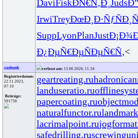
Davi
Fisk
ÐÑ€Ñ‚Ð¸
Juds
Ð
Irwi
Trey
ÐœÐ¸Ð·Ñƒ
ÑÐ¸
Supp
Lyon
Plan
Just
Ð¡Ð¾Ð
Ð¿ÐµÑ€Ðµ
ÑÐµÑ€Ñ‚
<
xanbank
verfasst am:
15.06.2026, 11:34
Registrierdatum:
geartreating.ru
hadronicann
22.11.2023,
07:10
landuseratio.ru
offlinesys
Beiträge:
papercoating.ru
objectmod
591758
naturalfunctor.ru
landmark
lacrimalpoint.ru
jogformat
safedrilling.ru
screwinguni