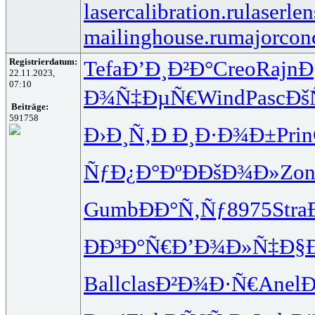
lasercalibration.ru
laserlen
mailinghouse.ru
majorcon
Registrierdatum:
Tefa
Ð’Ð¸Ð²Ð°
Creo
Rajn
Ð
22.11.2023,
07:10
Ð¾Ñ‡ÐµÑ€
Wind
Pasc
Ðš
Beiträge:
591758
Ð›Ð¸Ñ‚Ð
Ð¸Ð·Ð¾Ð±
Prin
ÑƒÐ¿Ð°Ðº
ÐÐšÐ¾Ð»
Zon
Gumb
ÐÐ°Ñ‚Ñƒ
8975
Stra
ÐÐ³Ð°Ñ€
Ð’Ð¾Ð»Ñ‡
Ð§
Ball
clas
Ð²Ð¾Ð·Ñ€
Anel