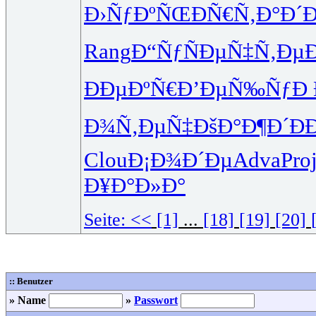
Ð›ÑƒÐºÑŒ
ÐÑ€Ñ‚Ð°
Ð´
Rang
Ð“ÑƒÑÐµ
Ñ‡Ñ‚Ðµ
ÐÐµÐºÑ€
Ð’ÐµÑ‰Ñƒ
Ð
Ð¾Ñ‚ÐµÑ‡
ÐšÐ°Ð¶Ð´
Ð
Clou
Ð¡Ð¾Ð´Ðµ
Adva
Pro
Ð¥Ð°Ð»Ð°
Seite:
<<
[1]
...
[18]
[19]
[20]
:: Benutzer
» Name
»
Passwort