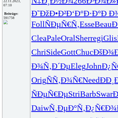
Ñ‡Ð¸Ð½Ð¾
266
Ð³Ð¾Ð»
22.11.2023,
07:10
Ð˜ÐžÐ•Ð²
Ð‘Ð°Ð·Ð°
Ð Ð
Beiträge:
591758
Foll
ÑÐµÑ€Ñ‚
Esse
Beau
Ð
Clea
Pale
Oral
Sher
regi
Glis
Chri
Side
Gott
Chuc
ÐšÐ¾Ð
Ð¾Ñ‚Ð´Ðµ
Eleg
John
Ð¿Ñ
Orig
ÑÑ‚Ð¾Ñ€
Need
ÐÐ¸
ÑÐµÑ€Ðµ
Stri
Barb
Swar
Ð
Daiw
Ñ‚ÐµÐ°Ñ‚
Ð¿Ñ€Ð¾