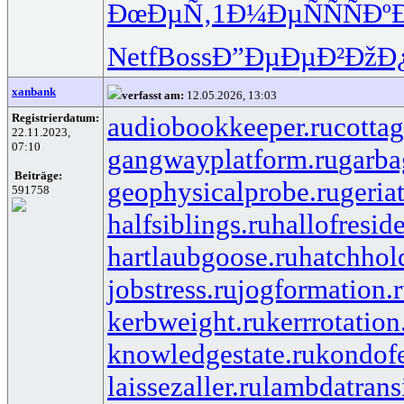
ÐœÐµÑ‚1
Ð¼ÐµÑÑ
ÑÐ
Netf
Boss
Ð”ÐµÐµÐ²
ÐžÐ
xanbank
verfasst am:
12.05.2026, 13:03
Registrierdatum:
audiobookkeeper.ru
cottag
22.11.2023,
07:10
gangwayplatform.ru
garba
Beiträge:
geophysicalprobe.ru
geria
591758
halfsiblings.ru
hallofresid
hartlaubgoose.ru
hatchhol
jobstress.ru
jogformation.
kerbweight.ru
kerrrotation
knowledgestate.ru
kondof
laissezaller.ru
lambdatransi