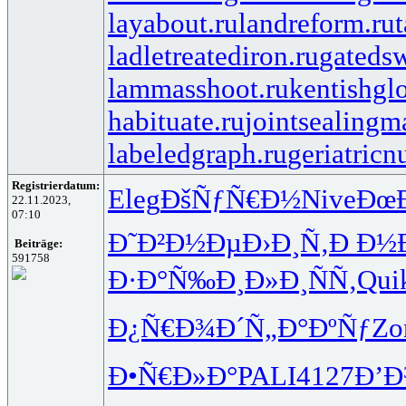
layabout.ru
landreform.ru
ladletreatediron.ru
gateds
lammasshoot.ru
kentishglo
habituate.ru
jointsealingma
labeledgraph.ru
geriatricn
Registrierdatum:
Eleg
ÐšÑƒÑ€Ð½
Nive
ÐœÐ
22.11.2023,
07:10
Ð˜Ð²Ð½Ðµ
Ð›Ð¸Ñ‚Ð
Ð½
Beiträge:
591758
Ð·Ð°Ñ‰Ð¸
Ð»Ð¸ÑÑ‚
Qui
Ð¿Ñ€Ð¾Ð´
Ñ„Ð°ÐºÑƒ
Zo
Ð•Ñ€Ð»Ð°
PALI
4127
Ð’Ð