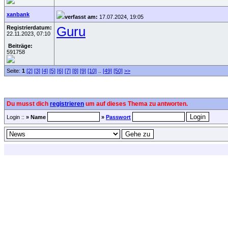
xanbank
verfasst am:
17.07.2024, 19:05
Registrierdatum:
Guru
22.11.2023, 07:10
Beiträge:
591758
Seite:
1
[2]
[3]
[4]
[5]
[6]
[7]
[8]
[9]
[10]
..
[49]
[50]
>>
Du musst dich
registrieren
um auf dieses Thema zu antworten.
Login ::
» Name
»
Passwort