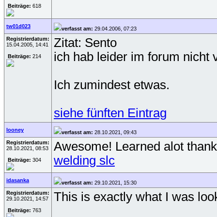
Beiträge:
618
tw01d023
verfasst am:
29.04.2006, 07:23
Registrierdatum:
Zitat: Sento
15.04.2005, 14:41
ich hab leider im forum nicht 
Beiträge:
214
Ich zumindest etwas.
siehe fünften Eintrag
looney
verfasst am:
28.10.2021, 09:43
Registrierdatum:
Awesome! Learned alot thank
28.10.2021, 08:53
welding slc
Beiträge:
304
idasanka
verfasst am:
29.10.2021, 15:30
Registrierdatum:
This is exactly what I was loo
29.10.2021, 14:57
Beiträge:
763