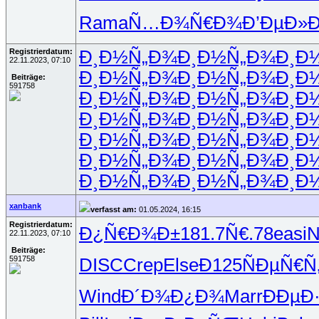
Rama
Ñ…Ð¾Ñ€Ð¾
Ð’ÐµÐ»
Registrierdatum:
Ð¸Ð½Ñ„Ð¾
Ð¸Ð½Ñ„Ð¾
Ð¸Ð
22.11.2023, 07:10
Ð¸Ð½Ñ„Ð¾
Ð¸Ð½Ñ„Ð¾
Ð¸Ð
Beiträge:
591758
Ð¸Ð½Ñ„Ð¾
Ð¸Ð½Ñ„Ð¾
Ð¸Ð
Ð¸Ð½Ñ„Ð¾
Ð¸Ð½Ñ„Ð¾
Ð¸Ð
Ð¸Ð½Ñ„Ð¾
Ð¸Ð½Ñ„Ð¾
Ð¸Ð
Ð¸Ð½Ñ„Ð¾
Ð¸Ð½Ñ„Ð¾
Ð¸Ð
Ð¸Ð½Ñ„Ð¾
Ð¸Ð½Ñ„Ð¾
Ð¸Ð
xanbank
verfasst am:
01.05.2024, 16:15
Registrierdatum:
Ð¿Ñ€Ð¾Ð±
181.7
Ñ€.78
easi
N
22.11.2023, 07:10
Beiträge:
591758
DISC
Crep
Else
Ð125
ÑÐµÑ€Ñ
Wind
Ð´Ð¾Ð¿Ð¾
Marr
ÐÐµÐ