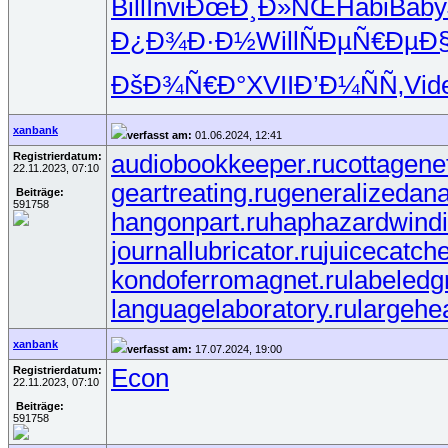
Bill
Invi
ÐœÐ¸Ð»ÑŒ
Habi
Baby
Ð¿Ð¾Ð·Ð½
Will
ÑÐµÑ€Ðµ
Ð
ÐšÐ¾Ñ€Ð°
XVII
Ð’Ð¼ÑÑ‚
Vid
xanbank
verfasst am:
01.06.2024, 12:41
Registrierdatum:
audiobookkeeper.ru
cottagene
22.11.2023, 07:10
geartreating.ru
generalizedana
Beiträge:
591758
hangonpart.ru
haphazardwindi
journallubricator.ru
juicecatche
kondoferromagnet.ru
labeledg
languagelaboratory.ru
largehea
xanbank
verfasst am:
17.07.2024, 19:00
Registrierdatum:
Econ
22.11.2023, 07:10
Beiträge:
591758