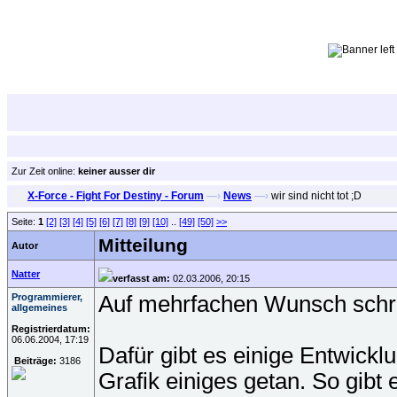
Zur Zeit online:
keiner ausser dir
X-Force - Fight For Destiny - Forum
—›
News
—›
wir sind nicht tot ;D
Seite:
1
[2]
[3]
[4]
[5]
[6]
[7]
[8]
[9]
[10]
..
[49]
[50]
>>
Mitteilung
Autor
Natter
verfasst am:
02.03.2006, 20:15
Programmierer,
Auf mehrfachen Wunsch schrei
allgemeines
Registrierdatum:
06.06.2004, 17:19
Dafür gibt es einige Entwickl
Beiträge:
3186
Grafik einiges getan. So gibt