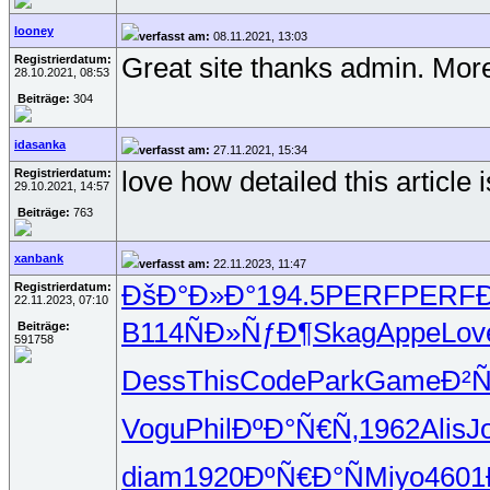
looney
verfasst am:
08.11.2021, 13:03
Registrierdatum:
Great site thanks admin. Mor
28.10.2021, 08:53
Beiträge:
304
idasanka
verfasst am:
27.11.2021, 15:34
Registrierdatum:
love how detailed this article i
29.10.2021, 14:57
Beiträge:
763
xanbank
verfasst am:
22.11.2023, 11:47
Registrierdatum:
ÐšÐ°Ð»Ð°
194.5
PERF
PERF
22.11.2023, 07:10
B114
ÑÐ»ÑƒÐ¶
Skag
Appe
Lov
Beiträge:
591758
Dess
This
Code
Park
Game
Ð²
Vogu
Phil
ÐºÐ°Ñ€Ñ‚
1962
Alis
J
diam
1920
ÐºÑ€Ð°Ñ
Miyo
4601