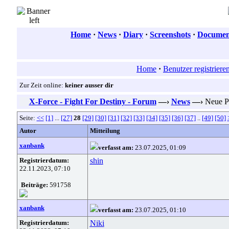
Home
·
News
·
Diary
·
Screenshots
·
Document
Home
·
Benutzer registriere
Zur Zeit online:
keiner ausser dir
X-Force - Fight For Destiny - Forum
—›
News
—›
Neue Pr
Seite:
<<
[1]
...
[27]
28
[29]
[30]
[31]
[32]
[33]
[34]
[35]
[36]
[37]
..
[49]
[50]
Autor
Mitteilung
xanbank
verfasst am:
23.07.2025, 01:09
Registrierdatum:
shin
22.11.2023, 07:10
Beiträge:
591758
xanbank
verfasst am:
23.07.2025, 01:10
Registrierdatum:
Niki