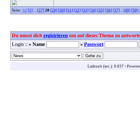
Seite:
<<
[1]
...
[27]
28
[29]
[30]
[31]
[32]
[33]
[34]
[35]
[36]
[37]
..
[49]
[50]
Du musst dich
registrieren
um auf dieses Thema zu antworte
Login ::
» Name
»
Passwort
Ladezeit (sec.): 0.037
·
Powere