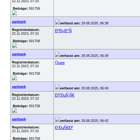
22.11.2023, 07:10
Beiträge:
591758
xanbank
verfasst am:
29.08.2025, 06:38
Registrierdatum:
ÐºÐ»Ð°Ñ
22.11.2023, 07:10
Beiträge:
591758
xanbank
verfasst am:
29.08.2025, 06:39
Registrierdatum:
Quee
22.11.2023, 07:10
Beiträge:
591758
xanbank
verfasst am:
29.08.2025, 06:40
Registrierdatum:
ÐŸÐµÑ‚Ñ€
22.11.2023, 07:10
Beiträge:
591758
xanbank
verfasst am:
29.08.2025, 06:42
Registrierdatum:
Ð’ÐµÑ€Ðº
22.11.2023, 07:10
Beiträge:
591758