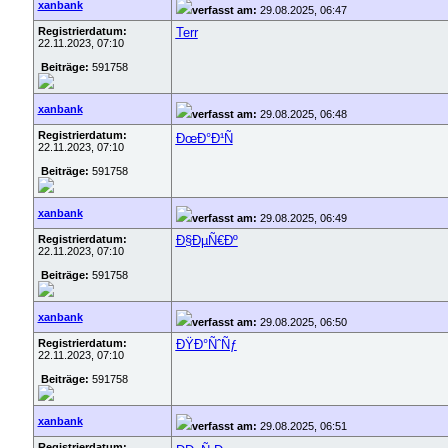
xanbank
verfasst am:
29.08.2025, 06:47
Registrierdatum:
Terr
22.11.2023, 07:10
Beiträge:
591758
xanbank
verfasst am:
29.08.2025, 06:48
Registrierdatum:
ÐœÐ°Ð¹Ñ
22.11.2023, 07:10
Beiträge:
591758
xanbank
verfasst am:
29.08.2025, 06:49
Registrierdatum:
Ð§ÐµÑ€Ðº
22.11.2023, 07:10
Beiträge:
591758
xanbank
verfasst am:
29.08.2025, 06:50
Registrierdatum:
ÐŸÐ°ÑˆÑƒ
22.11.2023, 07:10
Beiträge:
591758
xanbank
verfasst am:
29.08.2025, 06:51
Registrierdatum: