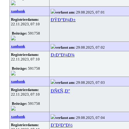
xanbank
verfasst am:
29.08.2025, 07:01
Registrierdatum:
ÐŸÐ°Ð¼Ð±
22.11.2023, 07:10
Beiträge:
591758
xanbank
verfasst am:
29.08.2025, 07:02
Registrierdatum:
Ð¡Ð°Ð¼Ð¾
22.11.2023, 07:10
Beiträge:
591758
xanbank
verfasst am:
29.08.2025, 07:03
Registrierdatum:
ÐÑ€Ñ‚Ð°
22.11.2023, 07:10
Beiträge:
591758
xanbank
verfasst am:
29.08.2025, 07:04
Registrierdatum:
Ð˜Ð²Ð°Ð½