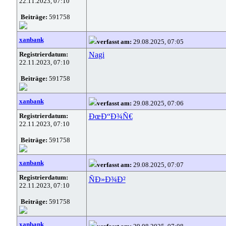
22.11.2023, 07:10
Beiträge:
591758
xanbank
verfasst am:
29.08.2025, 07:05
Registrierdatum:
Nagi
22.11.2023, 07:10
Beiträge:
591758
xanbank
verfasst am:
29.08.2025, 07:06
Registrierdatum:
ÐœÐ“Ð¾Ñ€
22.11.2023, 07:10
Beiträge:
591758
xanbank
verfasst am:
29.08.2025, 07:07
Registrierdatum:
ÑÐ»Ð¾Ð²
22.11.2023, 07:10
Beiträge:
591758
xanbank