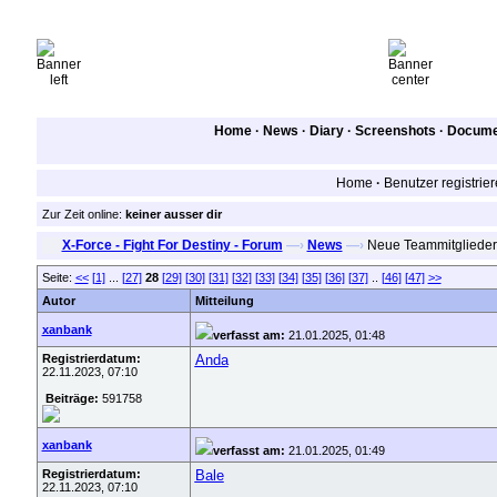
Home
·
News
·
Diary
·
Screenshots
·
Documen
Home
·
Benutzer registrie
Zur Zeit online:
keiner ausser dir
X-Force - Fight For Destiny - Forum
—›
News
—›
Neue Teammitglieder
Seite:
<<
[1]
...
[27]
28
[29]
[30]
[31]
[32]
[33]
[34]
[35]
[36]
[37]
..
[46]
[47]
>>
Autor
Mitteilung
xanbank
verfasst am:
21.01.2025, 01:48
Registrierdatum:
Anda
22.11.2023, 07:10
Beiträge:
591758
xanbank
verfasst am:
21.01.2025, 01:49
Registrierdatum:
Bale
22.11.2023, 07:10