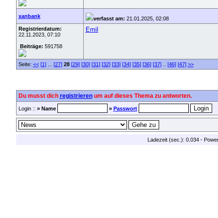
xanbank
verfasst am:
21.01.2025, 02:08
Registrierdatum:
Emil
22.11.2023, 07:10
Beiträge:
591758
Seite:
<<
[1]
...
[27]
28
[29]
[30]
[31]
[32]
[33]
[34]
[35]
[36]
[37]
..
[46]
[47]
>>
Du musst dich
registrieren
um auf dieses Thema zu antworten.
Login ::
» Name
»
Passwort
Ladezeit (sec.): 0.034
·
Powe